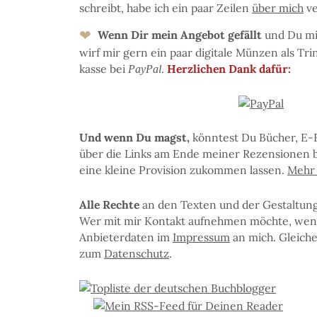
schreibt, ha­be ich ein paar Zei­len
über mich
ve
❤
Wenn Dir mein An­ge­bot ge­fällt
und Du mir 
wirf mir gern ein paar di­gi­ta­le Mün­zen als Tri
kas­se bei
.
Herz­li­chen Dank dafür:
PayPal
Und wenn Du magst,
könn­test Du Bü­cher, E-
über die Links am En­de mei­ner Re­zen­sio­nen b
eine klei­ne Pro­vi­sion zu­kom­men las­sen.
Mehr I
Al­le Rech­te
an den Tex­ten und der Ge­stal­tung 
Wer mit mir Kon­takt auf­neh­men möchte, wen­
An­bie­ter­da­ten im
Im­pres­sum
an mich. Glei­ches 
zum
Da­ten­schutz
.