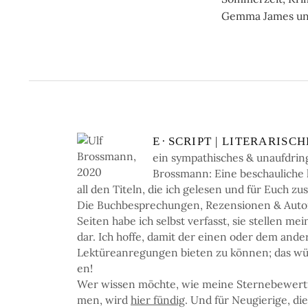
Gemma James und 
E
·
SCRIPT | LI­TE­RA­RI­SC
ein sym­pa­thi­sches & un­auf­dring
Bross­mann: Eine be­schau­li­che li­
all den Ti­teln, die ich ge­le­sen und für Euch zu
Die Buch­be­spre­chun­gen, Re­zen­sio­nen & Auto­re
Sei­ten ha­be ich selbst ver­fasst, sie stel­len me
dar. Ich hof­fe, da­mit der einen oder dem an­de
Lek­türe­an­re­gun­gen bie­ten zu kön­nen; das wü
en!
Wer wis­sen möchte, wie mei­ne Ster­ne­be­wer­
men, wird
hier fün­dig
. Und für Neu­gie­ri­ge, di