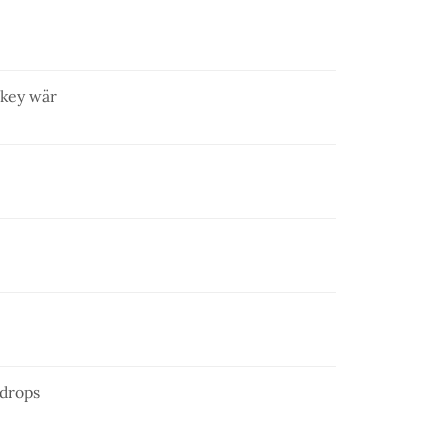
skey wär
ndrops