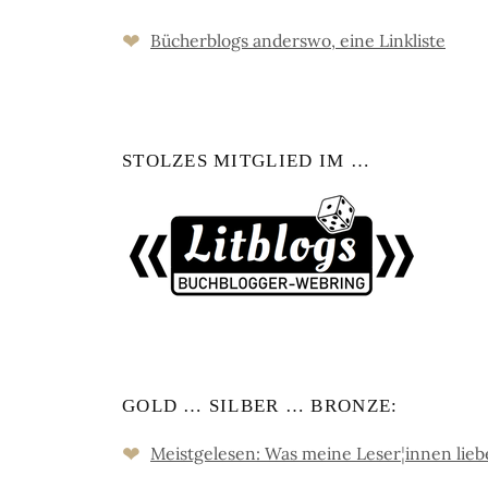
❤
Bücher­blogs an­ders­wo, eine Link­liste
STOLZES MITGLIED IM …
GOLD … SILBER … BRONZE:
❤
Meistgelesen: Was meine Leser
¦
innen lie