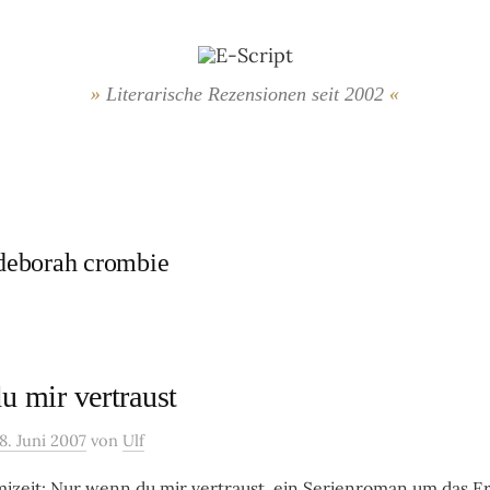
Literarische Rezensionen seit 2002
deborah crombie
u mir vertraust
8. Juni 2007
von
Ulf
izeit: Nur wenn du mir vertraust, ein Serienroman um das Er