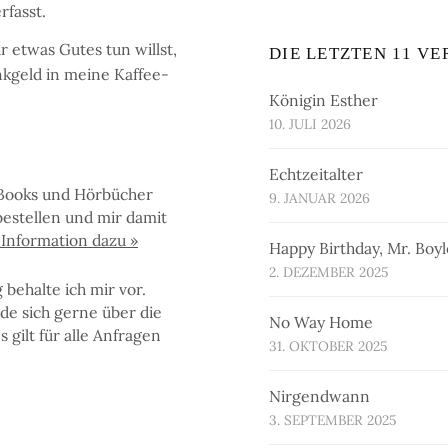
r­fasst.
et­was Gu­tes tun willst,
DIE LETZTEN 11 V
nk­geld in mei­ne Kaf­fee­
Königin Esther
10. JULI 2026
Echtzeitalter
Books und Hör­bü­cher
9. JANUAR 2026
e­stel­len und mir da­mit
n­for­ma­tion da­zu »
Happy Birthday, Mr. Boyl
2. DEZEMBER 2025
be­hal­te ich mir vor.
de sich ger­ne über die
No Way Home
gilt für al­le An­fra­gen
31. OKTOBER 2025
Nirgendwann
3. SEPTEMBER 2025