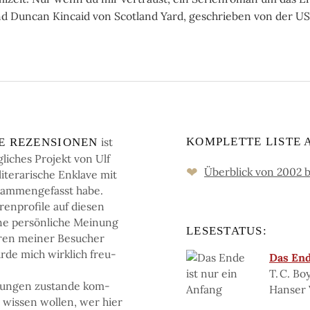
Duncan Kincaid von Scotland Yard, geschrieben von der US-
ist
KOMPLETTE LISTE 
HE RE­ZEN­SIO­NEN
­li­ches Pro­jekt von Ulf
❤
Überblick von 2002 b
te­ra­ri­sche En­kla­ve mit
­sam­men­ge­fasst habe.
n­pro­fi­le auf die­sen
i­ne persön­li­che Mei­nung
LESESTATUS:
­ren mei­ner Be­su­cher
r­de mich wirk­lich freu­
Das End
T. C. Bo
tun­gen zu­stan­de kom­
Hanser 
e wis­sen wol­len, wer hier