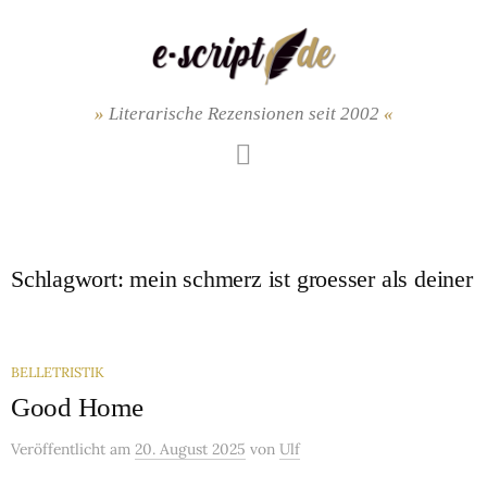
Springe
zum
Inhalt
Literarische Rezensionen seit 2002
Mastodon
Schlagwort:
mein schmerz ist groesser als deiner
BELLETRISTIK
Good Home
Veröffentlicht
am
20. August 2025
von
Ulf