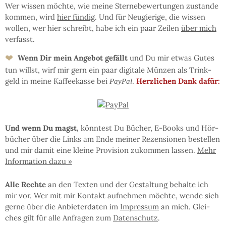
Wer wis­sen möchte, wie mei­ne Ster­ne­be­wer­tun­gen zu­stan­de
kom­men, wird
hier fün­dig
. Und für Neu­gie­ri­ge, die wis­sen
wol­len, wer hier schreibt, ha­be ich ein paar Zei­len
über mich
ver­fasst.
❤
Wenn Dir mein An­ge­bot ge­fällt
und Du mir et­was Gu­tes
tun willst, wirf mir gern ein paar di­gi­ta­le Mün­zen als Trink­
geld in mei­ne Kaf­fee­kas­se bei
.
Herz­li­chen Dank dafür:
PayPal
Und wenn Du magst,
könn­test Du Bü­cher, E-Books und Hör­
bü­cher über die Links am En­de mei­ner Re­zen­sio­nen be­stel­len
und mir da­mit eine klei­ne Pro­vi­sion zu­kom­men las­sen.
Mehr
In­for­ma­tion da­zu »
Al­le Rech­te
an den Tex­ten und der Ge­stal­tung be­hal­te ich
mir vor. Wer mit mir Kon­takt auf­neh­men möchte, wen­de sich
ger­ne über die An­bie­ter­da­ten im
Im­pres­sum
an mich. Glei­
ches gilt für al­le An­fra­gen zum
Da­ten­schutz
.