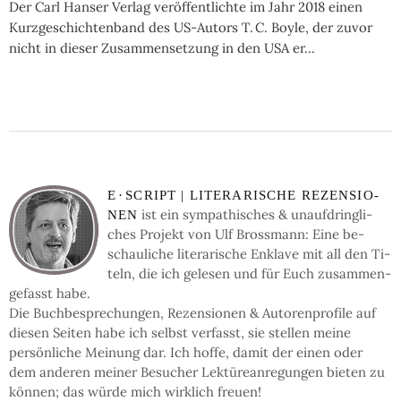
Der Carl Hanser Verlag veröffentlichte im Jahr 2018 einen
Kurzgeschichtenband des US-Autors T. C. Boyle, der zuvor
nicht in dieser Zusammensetzung in den USA er...
E
·
SCRIPT | LI­TE­RA­RI­SCHE RE­ZEN­SIO­
ist ein sym­pa­thi­sches & un­auf­dring­li­
NEN
ches Pro­jekt von Ulf Bross­mann: Eine be­
schau­li­che li­te­ra­ri­sche En­kla­ve mit all den Ti­
teln, die ich ge­le­sen und für Euch zu­sam­men­
ge­fasst habe.
Die Buch­be­spre­chun­gen, Re­zen­sio­nen & Auto­ren­pro­fi­le auf
die­sen Sei­ten ha­be ich selbst ver­fasst, sie stel­len mei­ne
persön­li­che Mei­nung dar. Ich hof­fe, da­mit der einen oder
dem an­de­ren mei­ner Be­su­cher Lek­türe­an­re­gun­gen bie­ten zu
kön­nen; das wür­de mich wirk­lich freu­en!