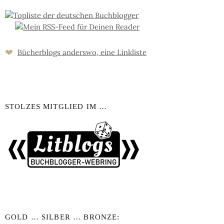
❤
Bücher­blogs an­ders­wo, eine Link­liste
STOLZES MITGLIED IM …
GOLD … SILBER … BRONZE: