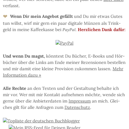
ver­fasst.
❤
Wenn Dir mein An­ge­bot ge­fällt
und Du mir et­was Gu­tes
tun willst, wirf mir gern ein paar di­gi­ta­le Mün­zen als Trink­
geld in mei­ne Kaf­fee­kas­se bei
.
Herz­li­chen Dank dafür:
PayPal
Und wenn Du magst,
könn­test Du Bü­cher, E-Books und Hör­
bü­cher über die Links am En­de mei­ner Re­zen­sio­nen be­stel­len
und mir da­mit eine klei­ne Pro­vi­sion zu­kom­men las­sen.
Mehr
In­for­ma­tion da­zu »
Al­le Rech­te
an den Tex­ten und der Ge­stal­tung be­hal­te ich
mir vor. Wer mit mir Kon­takt auf­neh­men möchte, wen­de sich
ger­ne über die An­bie­ter­da­ten im
Im­pres­sum
an mich. Glei­
ches gilt für al­le An­fra­gen zum
Da­ten­schutz
.