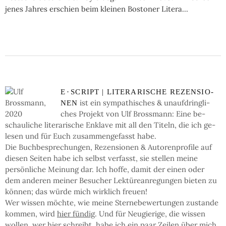
jenes Jahres erschien beim kleinen Bostoner Litera...
E
·
SCRIPT | LI­TE­RA­RI­SCHE RE­ZEN­SIO­
ist ein sym­pa­thi­sches & un­auf­dring­li­
NEN
ches Pro­jekt von Ulf Bross­mann: Eine be­
schau­li­che li­te­ra­ri­sche En­kla­ve mit all den Ti­teln, die ich ge­
le­sen und für Euch zu­sam­men­ge­fasst habe.
Die Buch­be­spre­chun­gen, Re­zen­sio­nen & Auto­ren­pro­fi­le auf
die­sen Sei­ten ha­be ich selbst ver­fasst, sie stel­len mei­ne
persön­li­che Mei­nung dar. Ich hof­fe, da­mit der einen oder
dem an­de­ren mei­ner Be­su­cher Lek­türe­an­re­gun­gen bie­ten zu
kön­nen; das wür­de mich wirk­lich freu­en!
Wer wis­sen möchte, wie mei­ne Ster­ne­be­wer­tun­gen zu­stan­de
kom­men, wird
hier fün­dig
. Und für Neu­gie­ri­ge, die wis­sen
wol­len, wer hier schreibt, ha­be ich ein paar Zei­len
über mich