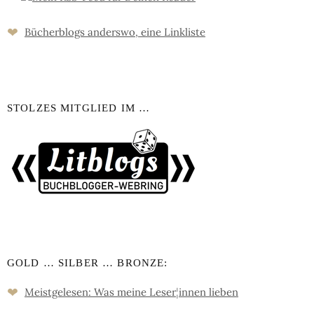
❤
Bücher­blogs an­ders­wo, eine Link­liste
STOLZES MITGLIED IM …
GOLD … SILBER … BRONZE:
❤
Meistgelesen: Was meine Leser
¦
innen lieben