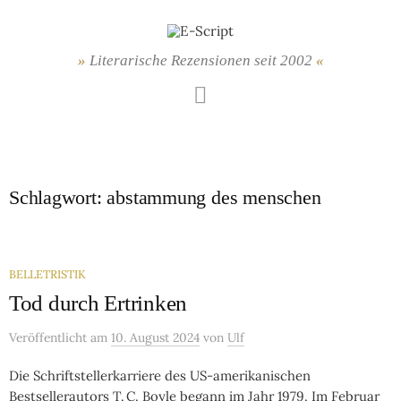
Springe
zum
Inhalt
Literarische Rezensionen seit 2002
Mastodon
Schlagwort:
abstammung des menschen
BELLETRISTIK
Tod durch Ertrinken
Veröffentlicht
am
10. August 2024
von
Ulf
Die Schriftstellerkarriere des US-amerikanischen
Bestsellerautors T. C. Boyle begann im Jahr 1979. Im Februar