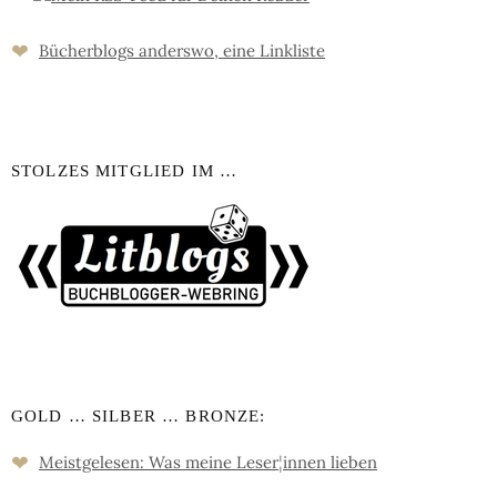
❤
Bücher­blogs an­ders­wo, eine Link­liste
STOLZES MITGLIED IM …
GOLD … SILBER … BRONZE:
❤
Meistgelesen: Was meine Leser
¦
innen lieben