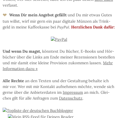
ver­fasst.
❤
Wenn Dir mein An­ge­bot ge­fällt
und Du mir et­was Gu­tes
tun willst, wirf mir gern ein paar di­gi­ta­le Mün­zen als Trink­
geld in mei­ne Kaf­fee­kas­se bei
.
Herz­li­chen Dank dafür:
PayPal
Und wenn Du magst,
könn­test Du Bü­cher, E-Books und Hör­
bü­cher über die Links am En­de mei­ner Re­zen­sio­nen be­stel­len
und mir da­mit eine klei­ne Pro­vi­sion zu­kom­men las­sen.
Mehr
In­for­ma­tion da­zu »
Al­le Rech­te
an den Tex­ten und der Ge­stal­tung be­hal­te ich
mir vor. Wer mit mir Kon­takt auf­neh­men möchte, wen­de sich
ger­ne über die An­bie­ter­da­ten im
Im­pres­sum
an mich. Glei­
ches gilt für al­le An­fra­gen zum
Da­ten­schutz
.