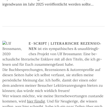
irgendwann im Jahr 2025 veröffentlicht werden sollte...
E
·
SCRIPT | LI­TE­RA­RI­SCHE RE­ZEN­SIO­
ist ein sym­pa­thi­sches & un­auf­dring­li­
NEN
ches Pro­jekt von Ulf Bross­mann: Eine be­
schau­li­che li­te­ra­ri­sche En­kla­ve mit all den Ti­teln, die ich ge­
le­sen und für Euch zu­sam­men­ge­fasst habe.
Die Buch­be­spre­chun­gen, Re­zen­sio­nen & Auto­ren­pro­fi­le auf
die­sen Sei­ten ha­be ich selbst ver­fasst, sie stel­len mei­ne
persön­li­che Mei­nung dar. Ich hof­fe, da­mit der einen oder
dem an­de­ren mei­ner Be­su­cher Lek­türe­an­re­gun­gen bie­ten zu
kön­nen; das wür­de mich wirk­lich freu­en!
Wer wis­sen möchte, wie mei­ne Ster­ne­be­wer­tun­gen zu­stan­de
kom­men, wird
hier fün­dig
. Und für Neu­gie­ri­ge, die wis­sen
wol­len, wer hier schreibt, ha­be ich ein paar Zei­len
über mich