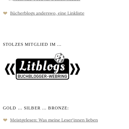
❤
Bücher­blogs an­ders­wo, eine Link­liste
STOLZES MITGLIED IM …
GOLD … SILBER … BRONZE:
❤
Meistgelesen: Was meine Leser
¦
innen lieben