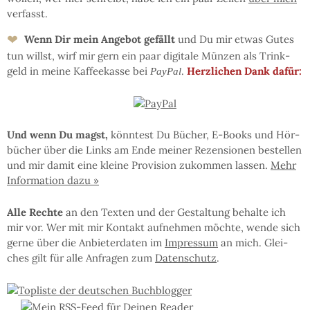
ver­fasst.
❤
Wenn Dir mein An­ge­bot ge­fällt
und Du mir et­was Gu­tes
tun willst, wirf mir gern ein paar di­gi­ta­le Mün­zen als Trink­
geld in mei­ne Kaf­fee­kas­se bei
.
Herz­li­chen Dank dafür:
PayPal
Und wenn Du magst,
könn­test Du Bü­cher, E-Books und Hör­
bü­cher über die Links am En­de mei­ner Re­zen­sio­nen be­stel­len
und mir da­mit eine klei­ne Pro­vi­sion zu­kom­men las­sen.
Mehr
In­for­ma­tion da­zu »
Al­le Rech­te
an den Tex­ten und der Ge­stal­tung be­hal­te ich
mir vor. Wer mit mir Kon­takt auf­neh­men möchte, wen­de sich
ger­ne über die An­bie­ter­da­ten im
Im­pres­sum
an mich. Glei­
ches gilt für al­le An­fra­gen zum
Da­ten­schutz
.