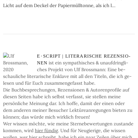
Licht auf dem Deckel der Papiermülltonne, als ich l...
E
·
SCRIPT | LI­TE­RA­RI­SCHE RE­ZEN­SIO­
ist ein sym­pa­thi­sches & un­auf­dring­li­
NEN
ches Pro­jekt von Ulf Bross­mann: Eine be­
schau­li­che li­te­ra­ri­sche En­kla­ve mit all den Ti­teln, die ich ge­
le­sen und für Euch zu­sam­men­ge­fasst habe.
Die Buch­be­spre­chun­gen, Re­zen­sio­nen & Auto­ren­pro­fi­le auf
die­sen Sei­ten ha­be ich selbst ver­fasst, sie stel­len mei­ne
persön­li­che Mei­nung dar. Ich hof­fe, da­mit der einen oder
dem an­de­ren mei­ner Be­su­cher Lek­türe­an­re­gun­gen bie­ten zu
kön­nen; das wür­de mich wirk­lich freu­en!
Wer wis­sen möchte, wie mei­ne Ster­ne­be­wer­tun­gen zu­stan­de
kom­men, wird
hier fün­dig
. Und für Neu­gie­ri­ge, die wis­sen
wol­len, wer hier schreibt, ha­be ich ein paar Zei­len
über mich