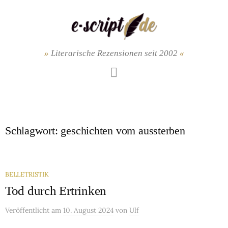
Springe
zum
Inhalt
Literarische Rezensionen seit 2002
Mastodon
Schlagwort:
geschichten vom aussterben
BELLETRISTIK
Tod durch Ertrinken
Veröffentlicht
am
10. August 2024
von
Ulf