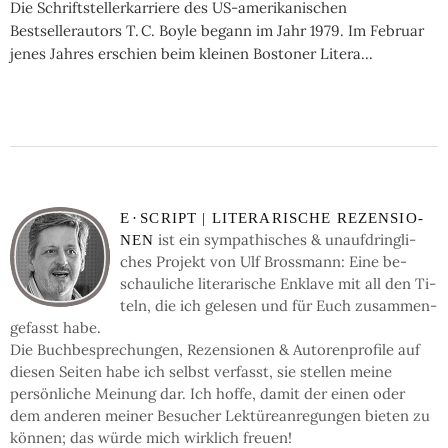
Die Schriftstellerkarriere des US-amerikanischen
Bestsellerautors T. C. Boyle begann im Jahr 1979. Im Februar
jenes Jahres erschien beim kleinen Bostoner Litera...
E
·
SCRIPT | LI­TE­RA­RI­SCHE RE­ZEN­SIO­
ist ein sym­pa­thi­sches & un­auf­dring­li­
NEN
ches Pro­jekt von Ulf Bross­mann: Eine be­
schau­li­che li­te­ra­ri­sche En­kla­ve mit all den Ti­
teln, die ich ge­le­sen und für Euch zu­sam­men­
ge­fasst habe.
Die Buch­be­spre­chun­gen, Re­zen­sio­nen & Auto­ren­pro­fi­le auf
die­sen Sei­ten ha­be ich selbst ver­fasst, sie stel­len mei­ne
persön­li­che Mei­nung dar. Ich hof­fe, da­mit der einen oder
dem an­de­ren mei­ner Be­su­cher Lek­türe­an­re­gun­gen bie­ten zu
kön­nen; das wür­de mich wirk­lich freu­en!