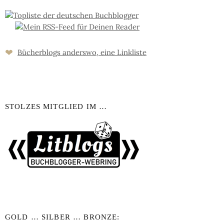
❤
Bücher­blogs an­ders­wo, eine Link­liste
STOLZES MITGLIED IM …
GOLD … SILBER … BRONZE: