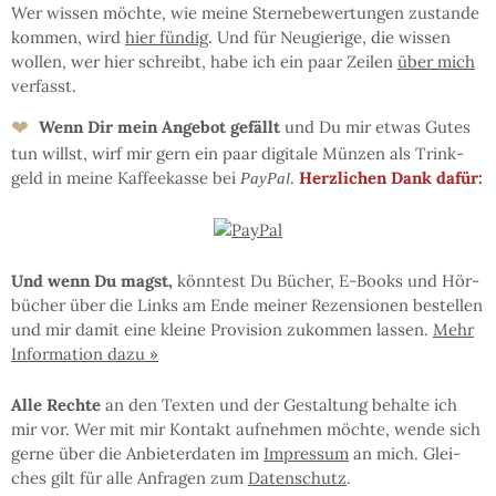
Wer wis­sen möchte, wie mei­ne Ster­ne­be­wer­tun­gen zu­stan­de
kom­men, wird
hier fün­dig
. Und für Neu­gie­ri­ge, die wis­sen
wol­len, wer hier schreibt, ha­be ich ein paar Zei­len
über mich
ver­fasst.
❤
Wenn Dir mein An­ge­bot ge­fällt
und Du mir et­was Gu­tes
tun willst, wirf mir gern ein paar di­gi­ta­le Mün­zen als Trink­
geld in mei­ne Kaf­fee­kas­se bei
.
Herz­li­chen Dank dafür:
PayPal
Und wenn Du magst,
könn­test Du Bü­cher, E-Books und Hör­
bü­cher über die Links am En­de mei­ner Re­zen­sio­nen be­stel­len
und mir da­mit eine klei­ne Pro­vi­sion zu­kom­men las­sen.
Mehr
In­for­ma­tion da­zu »
Al­le Rech­te
an den Tex­ten und der Ge­stal­tung be­hal­te ich
mir vor. Wer mit mir Kon­takt auf­neh­men möchte, wen­de sich
ger­ne über die An­bie­ter­da­ten im
Im­pres­sum
an mich. Glei­
ches gilt für al­le An­fra­gen zum
Da­ten­schutz
.