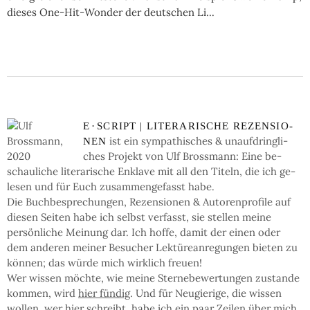
dieses One-Hit-Wonder der deutschen Li...
E
·
SCRIPT | LI­TE­RA­RI­SCHE RE­ZEN­SIO­
ist ein sym­pa­thi­sches & un­auf­dring­li­
NEN
ches Pro­jekt von Ulf Bross­mann: Eine be­
schau­li­che li­te­ra­ri­sche En­kla­ve mit all den Ti­teln, die ich ge­
le­sen und für Euch zu­sam­men­ge­fasst habe.
Die Buch­be­spre­chun­gen, Re­zen­sio­nen & Auto­ren­pro­fi­le auf
die­sen Sei­ten ha­be ich selbst ver­fasst, sie stel­len mei­ne
persön­li­che Mei­nung dar. Ich hof­fe, da­mit der einen oder
dem an­de­ren mei­ner Be­su­cher Lek­türe­an­re­gun­gen bie­ten zu
kön­nen; das wür­de mich wirk­lich freu­en!
Wer wis­sen möchte, wie mei­ne Ster­ne­be­wer­tun­gen zu­stan­de
kom­men, wird
hier fün­dig
. Und für Neu­gie­ri­ge, die wis­sen
wol­len, wer hier schreibt, ha­be ich ein paar Zei­len
über mich