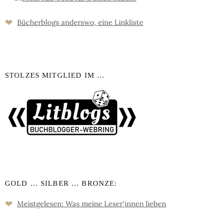
❤
Bücher­blogs an­ders­wo, eine Link­liste
STOLZES MITGLIED IM …
GOLD … SILBER … BRONZE:
❤
Meistgelesen: Was meine Leser
¦
innen lieben