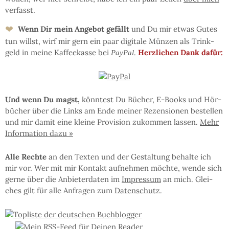
ver­fasst.
❤
Wenn Dir mein An­ge­bot ge­fällt
und Du mir et­was Gu­tes
tun willst, wirf mir gern ein paar di­gi­ta­le Mün­zen als Trink­
geld in mei­ne Kaf­fee­kas­se bei
.
Herz­li­chen Dank dafür:
PayPal
Und wenn Du magst,
könn­test Du Bü­cher, E-Books und Hör­
bü­cher über die Links am En­de mei­ner Re­zen­sio­nen be­stel­len
und mir da­mit eine klei­ne Pro­vi­sion zu­kom­men las­sen.
Mehr
In­for­ma­tion da­zu »
Al­le Rech­te
an den Tex­ten und der Ge­stal­tung be­hal­te ich
mir vor. Wer mit mir Kon­takt auf­neh­men möchte, wen­de sich
ger­ne über die An­bie­ter­da­ten im
Im­pres­sum
an mich. Glei­
ches gilt für al­le An­fra­gen zum
Da­ten­schutz
.