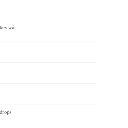
skey wär
ndrops