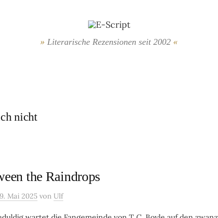
Literarische Rezensionen seit 2002
ich nicht
ween the Raindrops
9. Mai 2025
von
Ulf
eduldig wartet die Fangemeinde von T. C. Boyle auf den zwa