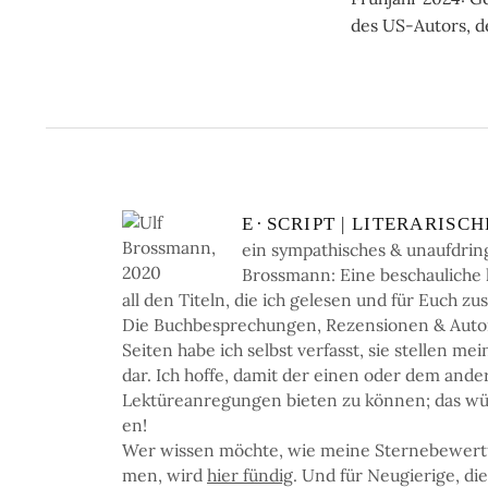
des US-Autors, de
E
·
SCRIPT | LI­TE­RA­RI­SC
ein sym­pa­thi­sches & un­auf­dring
Bross­mann: Eine be­schau­li­che li­
all den Ti­teln, die ich ge­le­sen und für Euch zu
Die Buch­be­spre­chun­gen, Re­zen­sio­nen & Auto­re
Sei­ten ha­be ich selbst ver­fasst, sie stel­len me
dar. Ich hof­fe, da­mit der einen oder dem an­de
Lek­türe­an­re­gun­gen bie­ten zu kön­nen; das wü
en!
Wer wis­sen möchte, wie mei­ne Ster­ne­be­wer­
men, wird
hier fün­dig
. Und für Neu­gie­ri­ge, di