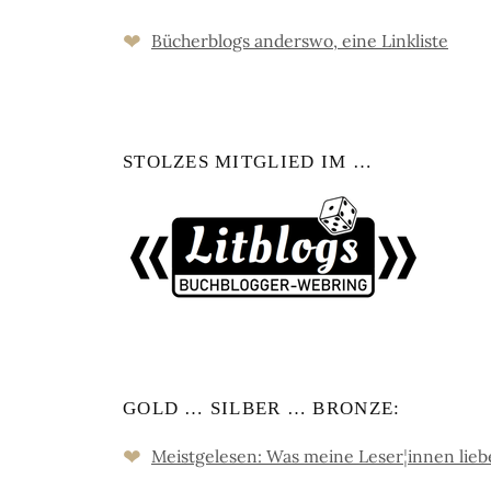
❤
Bücher­blogs an­ders­wo, eine Link­liste
STOLZES MITGLIED IM …
GOLD … SILBER … BRONZE:
❤
Meistgelesen: Was meine Leser
¦
innen lie