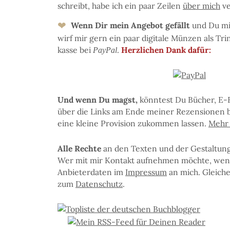
schreibt, ha­be ich ein paar Zei­len
über mich
ve
❤
Wenn Dir mein An­ge­bot ge­fällt
und Du mir 
wirf mir gern ein paar di­gi­ta­le Mün­zen als Tri
kas­se bei
.
Herz­li­chen Dank dafür:
PayPal
Und wenn Du magst,
könn­test Du Bü­cher, E-
über die Links am En­de mei­ner Re­zen­sio­nen b
eine klei­ne Pro­vi­sion zu­kom­men las­sen.
Mehr I
Al­le Rech­te
an den Tex­ten und der Ge­stal­tung 
Wer mit mir Kon­takt auf­neh­men möchte, wen­
An­bie­ter­da­ten im
Im­pres­sum
an mich. Glei­ches 
zum
Da­ten­schutz
.