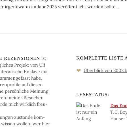
r irgendwann im Jahr 2025 veröffentlicht werden sollte...
ist
KOMPLETTE LISTE 
HE RE­ZEN­SIO­NEN
­li­ches Pro­jekt von Ulf
❤
Überblick von 2002 b
te­ra­ri­sche En­kla­ve mit
­sam­men­ge­fasst habe.
n­pro­fi­le auf die­sen
i­ne persön­li­che Mei­nung
LESESTATUS:
­ren mei­ner Be­su­cher
r­de mich wirk­lich freu­
Das End
T. C. Bo
tun­gen zu­stan­de kom­
Hanser 
e wis­sen wol­len, wer hier