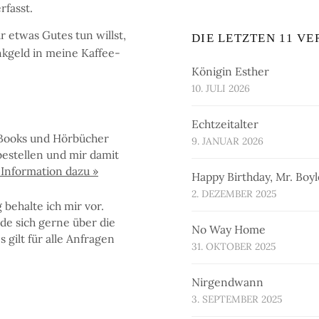
r­fasst.
et­was Gu­tes tun willst,
DIE LETZTEN 11 V
nk­geld in mei­ne Kaf­fee­
Königin Esther
10. JULI 2026
Echtzeitalter
Books und Hör­bü­cher
9. JANUAR 2026
e­stel­len und mir da­mit
n­for­ma­tion da­zu »
Happy Birthday, Mr. Boyl
2. DEZEMBER 2025
be­hal­te ich mir vor.
de sich ger­ne über die
No Way Home
gilt für al­le An­fra­gen
31. OKTOBER 2025
Nirgendwann
3. SEPTEMBER 2025