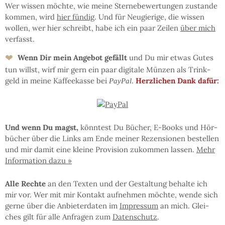
Wer wis­sen möchte, wie mei­ne Ster­ne­be­wer­tun­gen zu­stan­de
kom­men, wird
hier fün­dig
. Und für Neu­gie­ri­ge, die wis­sen
wol­len, wer hier schreibt, ha­be ich ein paar Zei­len
über mich
ver­fasst.
❤
Wenn Dir mein An­ge­bot ge­fällt
und Du mir et­was Gu­tes
tun willst, wirf mir gern ein paar di­gi­ta­le Mün­zen als Trink­
geld in mei­ne Kaf­fee­kas­se bei
.
Herz­li­chen Dank dafür:
PayPal
Und wenn Du magst,
könn­test Du Bü­cher, E-Books und Hör­
bü­cher über die Links am En­de mei­ner Re­zen­sio­nen be­stel­len
und mir da­mit eine klei­ne Pro­vi­sion zu­kom­men las­sen.
Mehr
In­for­ma­tion da­zu »
Al­le Rech­te
an den Tex­ten und der Ge­stal­tung be­hal­te ich
mir vor. Wer mit mir Kon­takt auf­neh­men möchte, wen­de sich
ger­ne über die An­bie­ter­da­ten im
Im­pres­sum
an mich. Glei­
ches gilt für al­le An­fra­gen zum
Da­ten­schutz
.