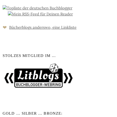
❤
Bücher­blogs an­ders­wo, eine Link­liste
STOLZES MITGLIED IM …
GOLD … SILBER … BRONZE: