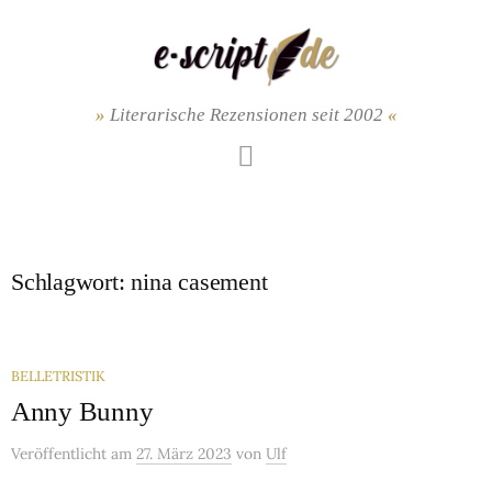
Springe
zum
Inhalt
Literarische Rezensionen seit 2002
Mastodon
Schlagwort:
nina casement
BELLETRISTIK
Anny Bunny
Veröffentlicht
am
27. März 2023
von
Ulf