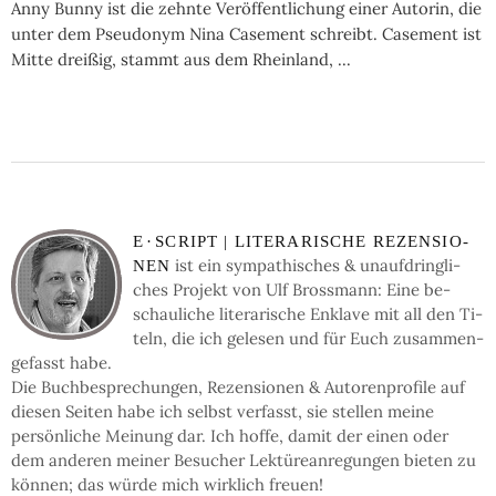
Anny Bunny ist die zehnte Veröffentlichung einer Autorin, die
unter dem Pseudonym Nina Casement schreibt. Casement ist
Mitte dreißig, stammt aus dem Rheinland, ...
E
·
SCRIPT | LI­TE­RA­RI­SCHE RE­ZEN­SIO­
ist ein sym­pa­thi­sches & un­auf­dring­li­
NEN
ches Pro­jekt von Ulf Bross­mann: Eine be­
schau­li­che li­te­ra­ri­sche En­kla­ve mit all den Ti­
teln, die ich ge­le­sen und für Euch zu­sam­men­
ge­fasst habe.
Die Buch­be­spre­chun­gen, Re­zen­sio­nen & Auto­ren­pro­fi­le auf
die­sen Sei­ten ha­be ich selbst ver­fasst, sie stel­len mei­ne
persön­li­che Mei­nung dar. Ich hof­fe, da­mit der einen oder
dem an­de­ren mei­ner Be­su­cher Lek­türe­an­re­gun­gen bie­ten zu
kön­nen; das wür­de mich wirk­lich freu­en!