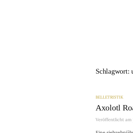
Springe
zum
Inhalt
Schlagwort:
BELLETRISTIK
Axolotl Ro
Veröffentlicht
am
Eine sieb­zehn­jäh­