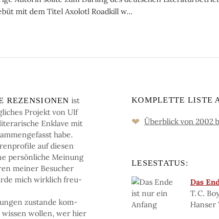
­büt mit dem Titel Axolotl Roadkill w...
ist
KOMPLETTE LISTE 
HE RE­ZEN­SIO­NEN
­li­ches Pro­jekt von Ulf
❤
Überblick von 2002 b
te­ra­ri­sche En­kla­ve mit
­sam­men­ge­fasst habe.
n­pro­fi­le auf die­sen
i­ne persön­li­che Mei­nung
LESESTATUS:
­ren mei­ner Be­su­cher
r­de mich wirk­lich freu­
Das End
T. C. Bo
tun­gen zu­stan­de kom­
Hanser 
e wis­sen wol­len, wer hier