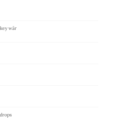
skey wär
ndrops