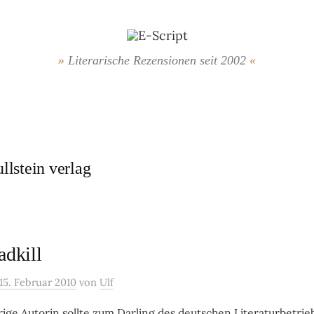
Literarische Rezensionen seit 2002
ullstein verlag
adkill
15. Februar 2010
von
Ulf
ri­ge Auto­rin soll­te zum Dar­ling des deut­schen Li­te­ra­tur­be­tr