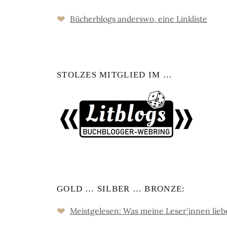
❤
Bücher­blogs an­ders­wo, eine Link­liste
STOLZES MITGLIED IM …
GOLD … SILBER … BRONZE:
❤
Meistgelesen: Was meine Leser
¦
innen lie