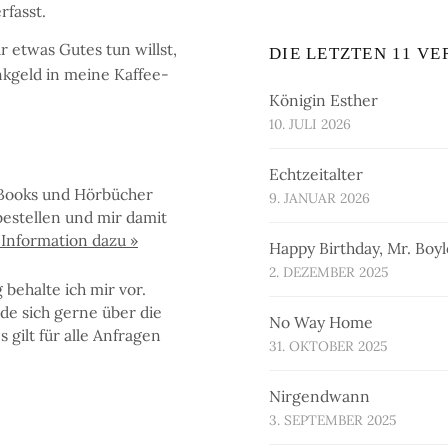
r­fasst.
et­was Gu­tes tun willst,
DIE LETZTEN 11 V
nk­geld in mei­ne Kaf­fee­
Königin Esther
10. JULI 2026
Echtzeitalter
Books und Hör­bü­cher
9. JANUAR 2026
e­stel­len und mir da­mit
n­for­ma­tion da­zu »
Happy Birthday, Mr. Boyl
2. DEZEMBER 2025
be­hal­te ich mir vor.
de sich ger­ne über die
No Way Home
gilt für al­le An­fra­gen
31. OKTOBER 2025
Nirgendwann
3. SEPTEMBER 2025