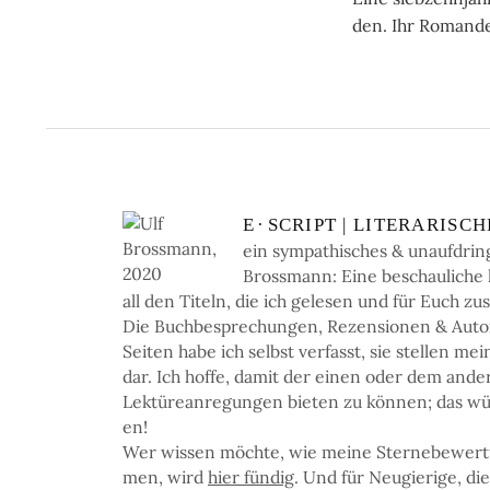
den. Ihr Ro­man­de
E
·
SCRIPT | LI­TE­RA­RI­SC
ein sym­pa­thi­sches & un­auf­dring
Bross­mann: Eine be­schau­li­che li­
all den Ti­teln, die ich ge­le­sen und für Euch zu
Die Buch­be­spre­chun­gen, Re­zen­sio­nen & Auto­re
Sei­ten ha­be ich selbst ver­fasst, sie stel­len me
dar. Ich hof­fe, da­mit der einen oder dem an­de
Lek­türe­an­re­gun­gen bie­ten zu kön­nen; das wü
en!
Wer wis­sen möchte, wie mei­ne Ster­ne­be­wer­
men, wird
hier fün­dig
. Und für Neu­gie­ri­ge, di