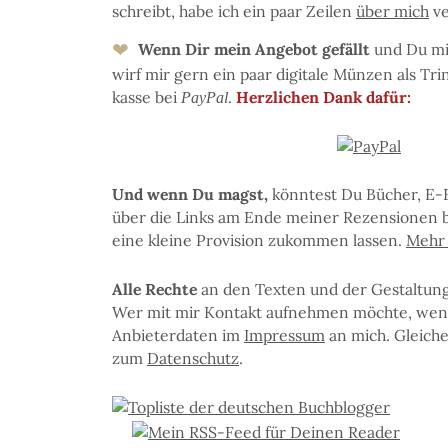
schreibt, ha­be ich ein paar Zei­len
über mich
ve
❤
Wenn Dir mein An­ge­bot ge­fällt
und Du mir 
wirf mir gern ein paar di­gi­ta­le Mün­zen als Tri
kas­se bei
.
Herz­li­chen Dank dafür:
PayPal
Und wenn Du magst,
könn­test Du Bü­cher, E-
über die Links am En­de mei­ner Re­zen­sio­nen b
eine klei­ne Pro­vi­sion zu­kom­men las­sen.
Mehr I
Al­le Rech­te
an den Tex­ten und der Ge­stal­tung 
Wer mit mir Kon­takt auf­neh­men möchte, wen­
An­bie­ter­da­ten im
Im­pres­sum
an mich. Glei­ches 
zum
Da­ten­schutz
.