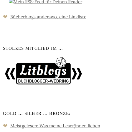
❤
Bücher­blogs an­ders­wo, eine Link­liste
STOLZES MITGLIED IM …
GOLD … SILBER … BRONZE:
❤
Meistgelesen: Was meine Leser
¦
innen lieben