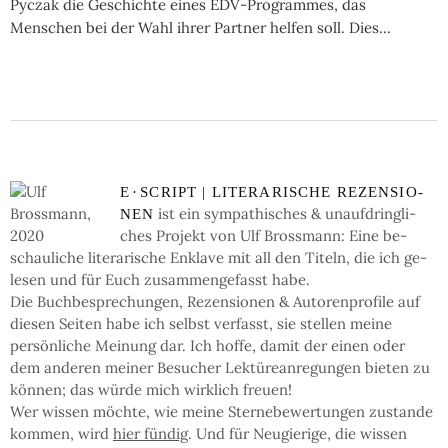
Pyczak die Geschichte eines EDV-Pro­gram­mes, das
Menschen bei der Wahl ihrer Partner helfen soll. Dies...
E
·
SCRIPT | LI­TE­RA­RI­SCHE RE­ZEN­SIO­
ist ein sym­pa­thi­sches & un­auf­dring­li­
NEN
ches Pro­jekt von Ulf Bross­mann: Eine be­
schau­li­che li­te­ra­ri­sche En­kla­ve mit all den Ti­teln, die ich ge­
le­sen und für Euch zu­sam­men­ge­fasst habe.
Die Buch­be­spre­chun­gen, Re­zen­sio­nen & Auto­ren­pro­fi­le auf
die­sen Sei­ten ha­be ich selbst ver­fasst, sie stel­len mei­ne
persön­li­che Mei­nung dar. Ich hof­fe, da­mit der einen oder
dem an­de­ren mei­ner Be­su­cher Lek­türe­an­re­gun­gen bie­ten zu
kön­nen; das wür­de mich wirk­lich freu­en!
Wer wis­sen möchte, wie mei­ne Ster­ne­be­wer­tun­gen zu­stan­de
kom­men, wird
hier fün­dig
. Und für Neu­gie­ri­ge, die wis­sen