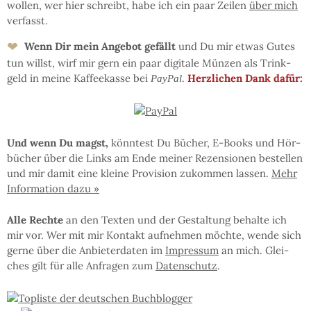
wol­len, wer hier schreibt, ha­be ich ein paar Zei­len
über mich
ver­fasst.
❤
Wenn Dir mein An­ge­bot ge­fällt
und Du mir et­was Gu­tes
tun willst, wirf mir gern ein paar di­gi­ta­le Mün­zen als Trink­
geld in mei­ne Kaf­fee­kas­se bei
.
Herz­li­chen Dank dafür:
PayPal
Und wenn Du magst,
könn­test Du Bü­cher, E-Books und Hör­
bü­cher über die Links am En­de mei­ner Re­zen­sio­nen be­stel­len
und mir da­mit eine klei­ne Pro­vi­sion zu­kom­men las­sen.
Mehr
In­for­ma­tion da­zu »
Al­le Rech­te
an den Tex­ten und der Ge­stal­tung be­hal­te ich
mir vor. Wer mit mir Kon­takt auf­neh­men möchte, wen­de sich
ger­ne über die An­bie­ter­da­ten im
Im­pres­sum
an mich. Glei­
ches gilt für al­le An­fra­gen zum
Da­ten­schutz
.