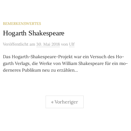
BEMERKENSWERTES
Hogarth Shakes­peare
Veröffentlicht
am
30. Mai 2018
von
Ulf
Das Hogarth-Shakespeare-Projekt war ein Ver­such des Ho­
garth Ver­lags, die Wer­ke von Wil­liam Sha­kes­peare für ein mo­
der­ne­res Pub­li­kum neu zu er­zäh­len...
Seitennummerierung
« Vorheriger
der
Beiträge