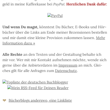
geld in mei­ne Kaf­fee­kas­se bei
.
Herz­li­chen Dank dafür:
PayPal
Und wenn Du magst,
könn­test Du Bü­cher, E-Books und Hör­
bü­cher über die Links am En­de mei­ner Re­zen­sio­nen be­stel­len
und mir da­mit eine klei­ne Pro­vi­sion zu­kom­men las­sen.
Mehr
In­for­ma­tion da­zu »
Al­le Rech­te
an den Tex­ten und der Ge­stal­tung be­hal­te ich
mir vor. Wer mit mir Kon­takt auf­neh­men möchte, wen­de sich
ger­ne über die An­bie­ter­da­ten im
Im­pres­sum
an mich. Glei­
ches gilt für al­le An­fra­gen zum
Da­ten­schutz
.
❤
Bücher­blogs an­ders­wo, eine Link­liste