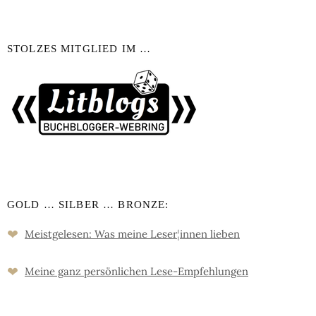
STOLZES MITGLIED IM …
GOLD … SILBER … BRONZE:
❤
Meistgelesen: Was meine Leser
¦
innen lieben
❤
Meine ganz persön­lichen Lese-Empfeh­lungen