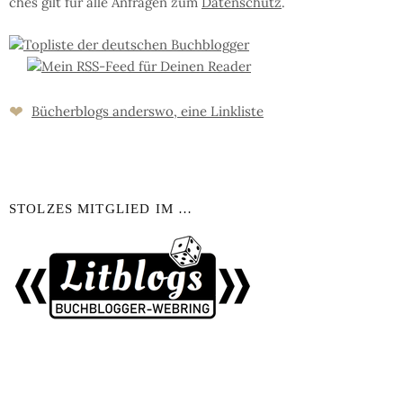
ches gilt für al­le An­fra­gen zum
Da­ten­schutz
.
❤
Bücher­blogs an­ders­wo, eine Link­liste
STOLZES MITGLIED IM …