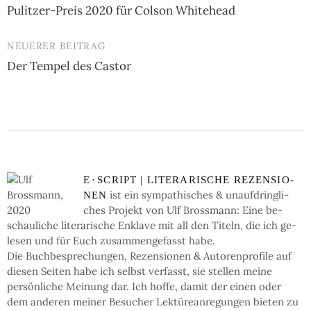
Pulitzer-Preis 2020 für Colson Whitehead
Navigation
NEUERER BEITRAG
Der Tempel des Castor
E
·
SCRIPT | LI­TE­RA­RI­SCHE RE­ZEN­SIO­
ist ein sym­pa­thi­sches & un­auf­dring­li­
NEN
ches Pro­jekt von Ulf Bross­mann: Eine be­
schau­li­che li­te­ra­ri­sche En­kla­ve mit all den Ti­teln, die ich ge­
le­sen und für Euch zu­sam­men­ge­fasst habe.
Die Buch­be­spre­chun­gen, Re­zen­sio­nen & Auto­ren­pro­fi­le auf
die­sen Sei­ten ha­be ich selbst ver­fasst, sie stel­len mei­ne
persön­li­che Mei­nung dar. Ich hof­fe, da­mit der einen oder
dem an­de­ren mei­ner Be­su­cher Lek­türe­an­re­gun­gen bie­ten zu