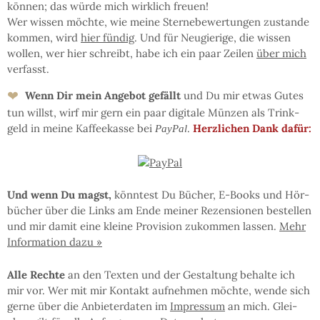
kön­nen; das wür­de mich wirk­lich freu­en!
Wer wis­sen möchte, wie mei­ne Ster­ne­be­wer­tun­gen zu­stan­de
kom­men, wird
hier fün­dig
. Und für Neu­gie­ri­ge, die wis­sen
wol­len, wer hier schreibt, ha­be ich ein paar Zei­len
über mich
ver­fasst.
❤
Wenn Dir mein An­ge­bot ge­fällt
und Du mir et­was Gu­tes
tun willst, wirf mir gern ein paar di­gi­ta­le Mün­zen als Trink­
geld in mei­ne Kaf­fee­kas­se bei
.
Herz­li­chen Dank dafür:
PayPal
Und wenn Du magst,
könn­test Du Bü­cher, E-Books und Hör­
bü­cher über die Links am En­de mei­ner Re­zen­sio­nen be­stel­len
und mir da­mit eine klei­ne Pro­vi­sion zu­kom­men las­sen.
Mehr
In­for­ma­tion da­zu »
Al­le Rech­te
an den Tex­ten und der Ge­stal­tung be­hal­te ich
mir vor. Wer mit mir Kon­takt auf­neh­men möchte, wen­de sich
ger­ne über die An­bie­ter­da­ten im
Im­pres­sum
an mich. Glei­