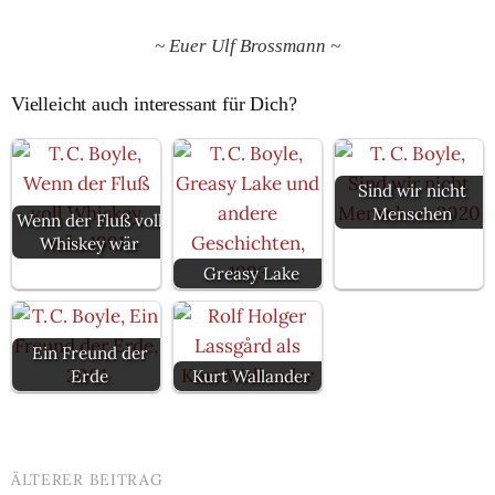
~ Euer Ulf Brossmann ~
Vielleicht auch interessant für Dich?
Sind wir nicht
Menschen
Wenn der Fluß voll
Whiskey wär
Greasy Lake
Ein Freund der
Erde
Kurt Wallander
ÄLTERER BEITRAG
Beitrags-