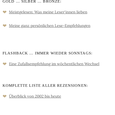
GOLD … SILBER … BRONZE:
❤
Meistgelesen: Was meine Leser
¦
innen lieben
❤
Meine ganz persön­lichen Lese-Empfeh­lungen
FLASHBACK … IMMER WIEDER SONNTAGS:
❤
Eine Zufalls­empfehlung im wöchent­lichen Wechsel
KOMPLETTE LISTE ALLER REZENSIONEN:
❤
Überblick von 2002 bis heute