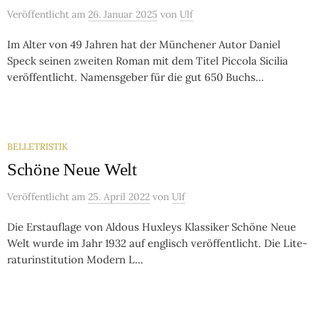
Veröffentlicht
am
26. Januar 2025
von
Ulf
Im Alter von 49 Jahren hat der Münchener Autor Daniel
Speck seinen zweiten Roman mit dem Titel Piccola Sicilia
veröffentlicht. Namensgeber für die gut 650 Buchs...
BELLETRISTIK
Schöne Neue Welt
Veröffentlicht
am
25. April 2022
von
Ulf
Die Erstauflage von Al­dous Hux­leys Klas­si­ker Schöne Neue
Welt wur­de im Jahr 1932 auf eng­lisch ver­öf­fent­licht. Die Li­te­
ra­tur­in­sti­tu­tion Mo­dern L...