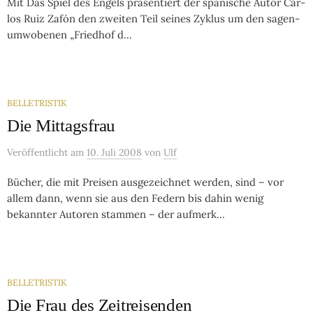
Mit Das Spiel des Engels prä­sen­tiert der spa­ni­sche Autor Car­
los Ruiz Za­fón den zwei­ten Teil sei­nes Zy­klus um den sa­gen­
um­wo­be­nen „Fried­hof d...
BELLETRISTIK
Die Mittagsfrau
Veröffentlicht
am
10. Juli 2008
von
Ulf
Bücher, die mit Preisen ausgezeichnet werden, sind – vor
allem dann, wenn sie aus den Federn bis dahin wenig
bekannter Autoren stammen – der aufmerk...
BELLETRISTIK
Die Frau des Zeitreisenden