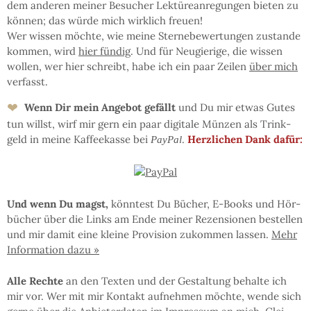
dem an­de­ren mei­ner Be­su­cher Lek­türe­an­re­gun­gen bie­ten zu
kön­nen; das wür­de mich wirk­lich freu­en!
Wer wis­sen möchte, wie mei­ne Ster­ne­be­wer­tun­gen zu­stan­de
kom­men, wird
hier fün­dig
. Und für Neu­gie­ri­ge, die wis­sen
wol­len, wer hier schreibt, ha­be ich ein paar Zei­len
über mich
ver­fasst.
❤
Wenn Dir mein An­ge­bot ge­fällt
und Du mir et­was Gu­tes
tun willst, wirf mir gern ein paar di­gi­ta­le Mün­zen als Trink­
geld in mei­ne Kaf­fee­kas­se bei
.
Herz­li­chen Dank dafür:
PayPal
Und wenn Du magst,
könn­test Du Bü­cher, E-Books und Hör­
bü­cher über die Links am En­de mei­ner Re­zen­sio­nen be­stel­len
und mir da­mit eine klei­ne Pro­vi­sion zu­kom­men las­sen.
Mehr
In­for­ma­tion da­zu »
Al­le Rech­te
an den Tex­ten und der Ge­stal­tung be­hal­te ich
mir vor. Wer mit mir Kon­takt auf­neh­men möchte, wen­de sich