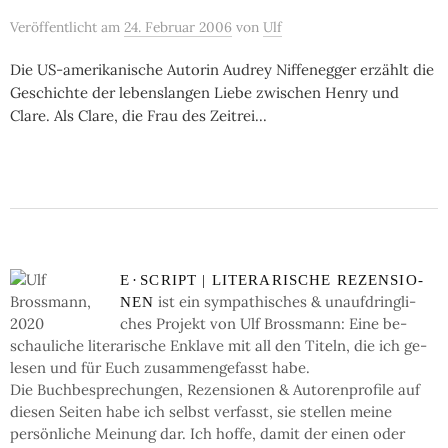
Veröffentlicht
am
24. Februar 2006
von
Ulf
Die US-ame­ri­ka­ni­sche Autorin Audrey Niffen­egger erzählt die
Geschich­te der lebens­lan­gen Liebe zwi­schen Henry und
Clare. Als Clare, die Frau des Zeitrei...
E
·
SCRIPT | LI­TE­RA­RI­SCHE RE­ZEN­SIO­
ist ein sym­pa­thi­sches & un­auf­dring­li­
NEN
ches Pro­jekt von Ulf Bross­mann: Eine be­
schau­li­che li­te­ra­ri­sche En­kla­ve mit all den Ti­teln, die ich ge­
le­sen und für Euch zu­sam­men­ge­fasst habe.
Die Buch­be­spre­chun­gen, Re­zen­sio­nen & Auto­ren­pro­fi­le auf
die­sen Sei­ten ha­be ich selbst ver­fasst, sie stel­len mei­ne
persön­li­che Mei­nung dar. Ich hof­fe, da­mit der einen oder