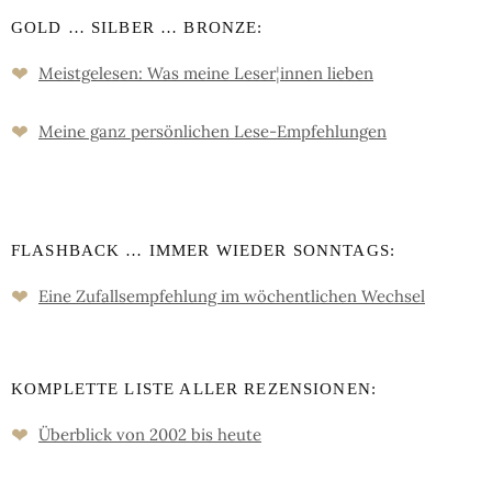
GOLD … SILBER … BRONZE:
❤
Meistgelesen: Was meine Leser
¦
innen lieben
❤
Meine ganz persön­lichen Lese-Empfeh­lungen
FLASHBACK … IMMER WIEDER SONNTAGS:
❤
Eine Zufalls­empfehlung im wöchent­lichen Wechsel
KOMPLETTE LISTE ALLER REZENSIONEN:
❤
Überblick von 2002 bis heute