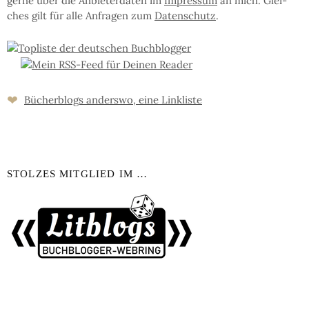
ger­ne über die An­bie­ter­da­ten im
Im­pres­sum
an mich. Glei­
ches gilt für al­le An­fra­gen zum
Da­ten­schutz
.
❤
Bücher­blogs an­ders­wo, eine Link­liste
STOLZES MITGLIED IM …