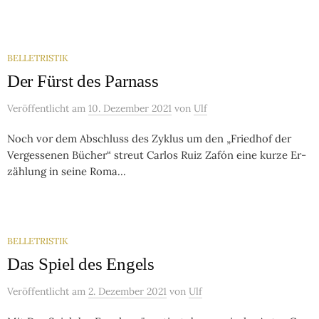
BELLETRISTIK
Der Fürst des Parnass
Veröffentlicht
am
10. Dezember 2021
von
Ulf
Noch vor dem Ab­schluss des Zyk­lus um den „Fried­hof der
Ver­ges­se­nen Bü­cher“ streut Car­los Ruiz Za­fón eine kur­ze Er­
zäh­lung in sei­ne Ro­ma...
BELLETRISTIK
Das Spiel des Engels
Veröffentlicht
am
2. Dezember 2021
von
Ulf