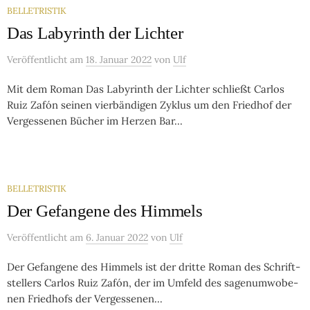
BELLETRISTIK
Das Labyrinth der Lichter
Veröffentlicht
am
18. Januar 2022
von
Ulf
Mit dem Roman Das Labyrinth der Lichter schließt Car­los
Ruiz Za­fón sei­nen vier­bän­di­gen Zy­klus um den Fried­hof der
Ver­ges­se­nen Bü­cher im Her­zen Bar­...
BELLETRISTIK
Der Gefangene des Himmels
Veröffentlicht
am
6. Januar 2022
von
Ulf
Der Gefangene des Himmels ist der drit­te Ro­man des Schrift­
stel­lers Car­los Ruiz Za­fón, der im Um­feld des sa­gen­um­wo­be­
nen Fried­hofs der Ver­ges­se­nen...