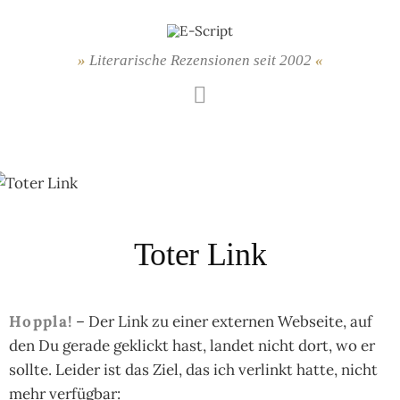
Springe
zum
Inhalt
Literarische Rezensionen seit 2002
Mastodon
Toter Link
Hoppla!
– Der Link zu einer ex­ter­nen Web­sei­te, auf
den Du ge­ra­de ge­klickt hast, lan­det nicht dort, wo er
soll­te. Lei­der ist das Ziel, das ich ver­linkt hat­te, nicht
mehr ver­füg­bar: