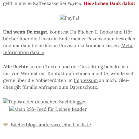
geld in mei­ne Kaf­fee­kas­se bei
.
Herz­li­chen Dank dafür:
PayPal
Und wenn Du magst,
könn­test Du Bü­cher, E-Books und Hör­
bü­cher über die Links am En­de mei­ner Re­zen­sio­nen be­stel­len
und mir da­mit eine klei­ne Pro­vi­sion zu­kom­men las­sen.
Mehr
In­for­ma­tion da­zu »
Al­le Rech­te
an den Tex­ten und der Ge­stal­tung be­hal­te ich
mir vor. Wer mit mir Kon­takt auf­neh­men möchte, wen­de sich
ger­ne über die An­bie­ter­da­ten im
Im­pres­sum
an mich. Glei­
ches gilt für al­le An­fra­gen zum
Da­ten­schutz
.
❤
Bücher­blogs an­ders­wo, eine Link­liste