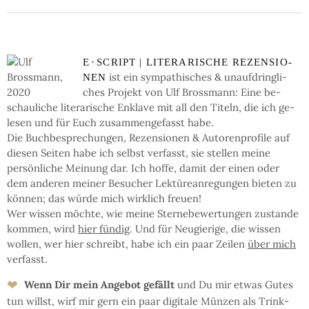
E
·
SCRIPT | LI­TE­RA­RI­SCHE RE­ZEN­SIO­
ist ein sym­pa­thi­sches & un­auf­dring­li­
NEN
ches Pro­jekt von Ulf Bross­mann: Eine be­
schau­li­che li­te­ra­ri­sche En­kla­ve mit all den Ti­teln, die ich ge­
le­sen und für Euch zu­sam­men­ge­fasst habe.
Die Buch­be­spre­chun­gen, Re­zen­sio­nen & Auto­ren­pro­fi­le auf
die­sen Sei­ten ha­be ich selbst ver­fasst, sie stel­len mei­ne
persön­li­che Mei­nung dar. Ich hof­fe, da­mit der einen oder
dem an­de­ren mei­ner Be­su­cher Lek­türe­an­re­gun­gen bie­ten zu
kön­nen; das wür­de mich wirk­lich freu­en!
Wer wis­sen möchte, wie mei­ne Ster­ne­be­wer­tun­gen zu­stan­de
kom­men, wird
hier fün­dig
. Und für Neu­gie­ri­ge, die wis­sen
wol­len, wer hier schreibt, ha­be ich ein paar Zei­len
über mich
ver­fasst.
❤
Wenn Dir mein An­ge­bot ge­fällt
und Du mir et­was Gu­tes
tun willst, wirf mir gern ein paar di­gi­ta­le Mün­zen als Trink­