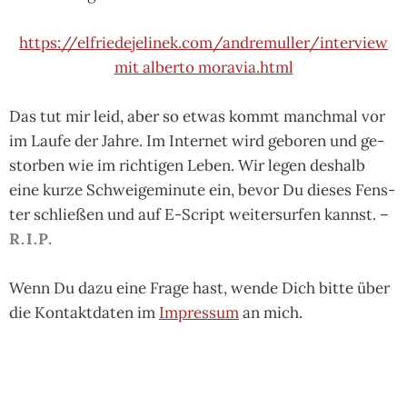
https://elfriedejelinek.com/andremuller/interview
mit alberto moravia.html
Das tut mir leid, aber so et­was kommt manch­mal vor
im Lau­fe der Jah­re. Im In­ter­net wird ge­bo­ren und ge­
stor­ben wie im rich­ti­gen Le­ben. Wir le­gen des­halb
eine kur­ze Schwei­ge­mi­nu­te ein, be­vor Du die­ses Fens­
ter schlie­ßen und auf E-Script wei­ter­sur­fen kannst. –
R.I.P.
Wenn Du da­zu eine Fra­ge hast, wen­de Dich bit­te über
die Kon­takt­da­ten im
Im­pres­sum
an mich.