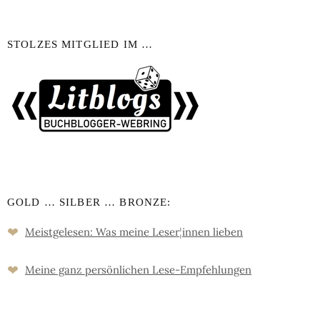
STOLZES MITGLIED IM …
GOLD … SILBER … BRONZE:
❤
Meistgelesen: Was meine Leser
¦
innen lieben
❤
Meine ganz persön­lichen Lese-Empfeh­lungen