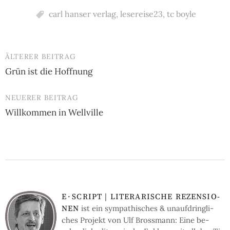
carl hanser verlag
,
lesereise23
,
tc boyle
ÄLTERER BEITRAG
Beitrags-
Grün ist die Hoffnung
Navigation
NEUERER BEITRAG
Willkommen in Wellville
E
·
SCRIPT | LI­TE­RA­RI­SCHE RE­ZEN­SIO­
ist ein sym­pa­thi­sches & un­auf­dring­li­
NEN
ches Pro­jekt von Ulf Bross­mann: Eine be­