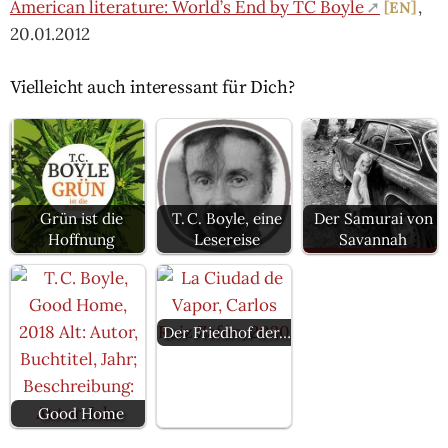
American literature: World’s End by TC Boyle
,
EN
20.01.2012
Vielleicht auch interessant für Dich?
Grün ist die
T. C. Boyle, eine
Der Samurai von
Hoffnung
Lesereise
Savannah
Der Friedhof der…
Good Home