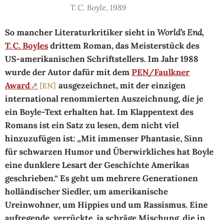
T. C. Boyle, 1989
So mancher Literaturkritiker sieht in
World’s End
,
T. C. Boyles
drittem Roman, das Meisterstück des
US-ame­ri­ka­ni­schen Schriftstellers. Im Jahr 1988
wurde der Autor dafür mit dem
PEN/Faulkner
Award
ausgezeichnet, mit der einzigen
EN
international renommierten Auszeichnung, die je
ein Boyle-Text erhalten hat. Im Klappentext des
Romans ist ein Satz zu lesen, dem nicht viel
hinzuzufügen ist: „Mit immenser Phantasie, Sinn
für schwarzen Humor und Überwirkliches hat Boyle
eine dunklere Lesart der Geschichte Amerikas
geschrieben.“ Es geht um mehrere Generationen
holländischer Siedler, um amerikanische
Ureinwohner, um Hippies und um Rassismus. Eine
aufregende, verrückte, ja schräge Mischung, die in