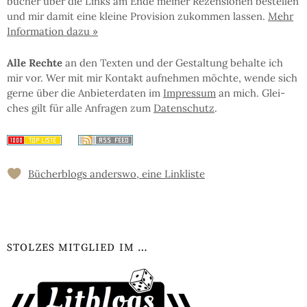
bü­cher über die Links am En­de mei­ner Re­zen­sio­nen be­stel­len
und mir da­mit eine klei­ne Pro­vi­sion zu­kom­men las­sen.
Mehr
In­for­ma­tion da­zu »
Al­le Rech­te
an den Tex­ten und der Ge­stal­tung be­hal­te ich
mir vor. Wer mit mir Kon­takt auf­neh­men möchte, wen­de sich
ger­ne über die An­bie­ter­da­ten im
Im­pres­sum
an mich. Glei­
ches gilt für al­le An­fra­gen zum
Da­ten­schutz
.
Bücher­blogs an­ders­wo, eine Link­liste
STOLZES MITGLIED IM …