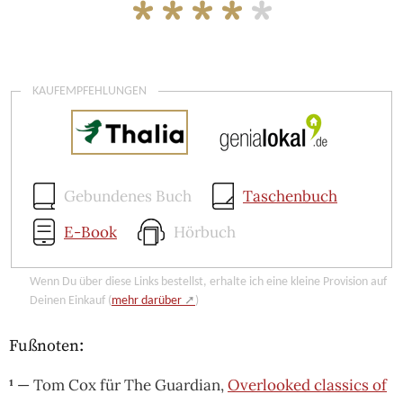
* * * *
*
KAUFEMPFEHLUNGEN
Gebundenes Buch
Taschenbuch
E-Book
Hörbuch
Wenn Du über diese Links bestellst, erhalte ich eine kleine Provision auf
Deinen Einkauf (
mehr darüber
)
Fußnoten:
¹
— Tom Cox für The Guardian,
Overlooked classics of