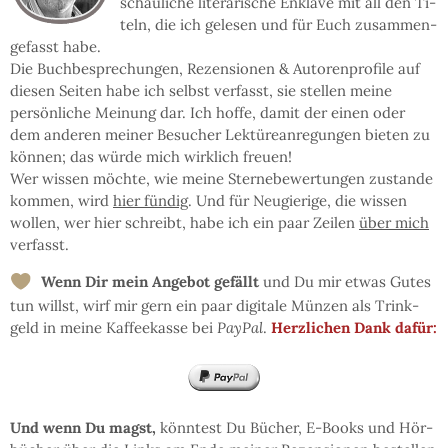
schau­li­che li­te­ra­ri­sche En­kla­ve mit all den Ti­
teln, die ich ge­le­sen und für Euch zu­sam­men­
ge­fasst habe.
Die Buch­be­spre­chun­gen, Re­zen­sio­nen & Auto­ren­pro­fi­le auf
die­sen Sei­ten ha­be ich selbst ver­fasst, sie stel­len mei­ne
persön­li­che Mei­nung dar. Ich hof­fe, da­mit der einen oder
dem an­de­ren mei­ner Be­su­cher Lek­türe­an­re­gun­gen bie­ten zu
kön­nen; das wür­de mich wirk­lich freu­en!
Wer wis­sen möchte, wie mei­ne Ster­ne­be­wer­tun­gen zu­stan­de
kom­men, wird
hier fün­dig
. Und für Neu­gie­ri­ge, die wis­sen
wol­len, wer hier schreibt, ha­be ich ein paar Zei­len
über mich
ver­fasst.
Wenn Dir mein An­ge­bot ge­fällt
und Du mir et­was Gu­tes
tun willst, wirf mir gern ein paar di­gi­ta­le Mün­zen als Trink­
geld in mei­ne Kaf­fee­kas­se bei
PayPal
.
Herz­li­chen Dank dafür:
Und wenn Du magst,
könn­test Du Bü­cher, E-Books und Hör­