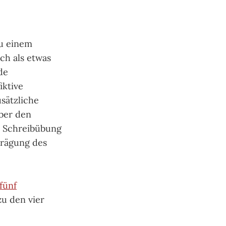
zu einem
ch als etwas
de
iktive
sätzliche
ber den
e Schreibübung
Prägung des
fünf
u den vier