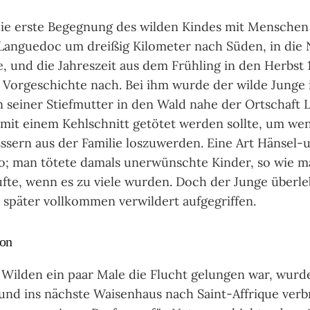
die erste Begegnung des wilden Kindes mit Menschen
Languedoc um dreißig Kilometer nach Süden, in die
, und die Jahreszeit aus dem Frühling in den Herbst
e Vorgeschichte nach. Bei ihm wurde der wilde Junge 
n seiner Stiefmutter in den Wald nahe der Ortschaft L
 mit einem Kehlschnitt getötet werden sollte, um we
ssern aus der Familie loszuwerden. Eine Art Hän­sel-
lso; man tötete damals unerwünschte Kinder, so wie 
fte, wenn es zu viele wurden. Doch der Junge überl
re später vollkommen verwildert aufgegriffen.
ion
ilden ein paar Male die Flucht gelungen war, wurde
 und ins nächste Waisenhaus nach Saint-Affrique verb