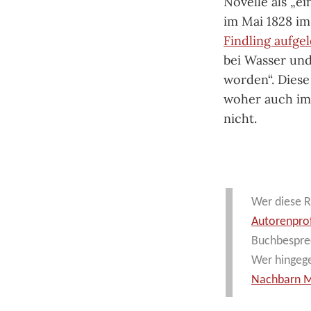
Novelle als „e
im Mai 1828 im
Findling aufge
bei Wasser und
worden“. Diese
woher auch im
nicht.
Wer diese Re
Autorenprofi
Buchbesprec
Wer hingeg
Nachbarn Mi