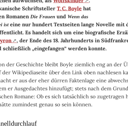
chen aufwuchsen, als
Wolfskinder
.
anische Schriftsteller
T. C. Boyle
hat
nen Romanen
und
Die Frauen
Wenn das
eine nur hundert Textseiten lange Novelle mit
i ist
fentlicht. Es handelt sich um eine biografische Erz
eyron
, der Ende des 18. Jahrhunderts in Südfrankr
d schließlich „eingefangen“ werden konnte.
ion der Geschichte bleibt Boyle ziemlich eng an der Ü
f der Wikipediaseite über den Link oben nachlesen k
acht er aus der eher dürren Faktenlage eine abwech
em er Ausgedachtes hinzufügt; stets nach dem Grund
ischen Romane: Ob es sich tatsächlich so zugetragen h
 hätte zumindest genau so sein können.
hnelldurchlauf