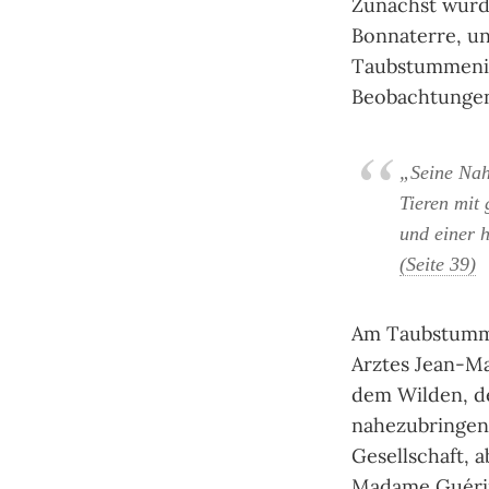
Zunächst wurd
Bonnaterre, u
Taubstummenins
Beobachtungen 
„Seine Nahr
Tieren mit
und einer 
(Seite 39)
Am Taubstummen
Arztes Jean-Ma
dem Wilden, d
nahezubringen
Gesellschaft, 
Madame Guérin