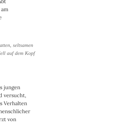
Abt
d am
e
atten, seltsamen
ell auf dem Kopf
s jungen
d versucht,
s Verhalten
menschlicher
rzt von