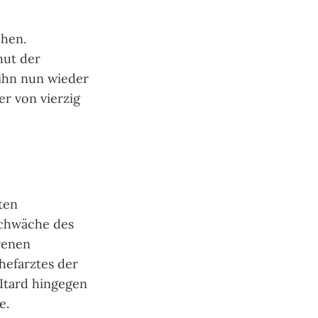
chen.
hut der
 ihn nun wieder
er von vierzig
ten
schwäche des
renen
hefarztes der
 Itard hingegen
e.