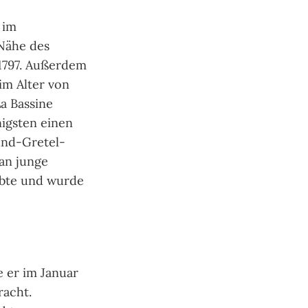
 im
 Nähe des
 1797. Außerdem
im Alter von
a Bassine
nigsten einen
und-Gre­tel-
man junge
ebte und wurde
 er im Januar
racht.