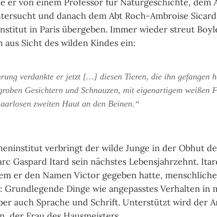
e er von einem Professor für Naturgeschichte, dem 
ntersucht und danach dem Abt Roch-Ambroise Sicar
titut in Paris übergeben. Immer wieder streut Boyl
aus Sicht des wilden Kindes ein:
ung verdankte er jetzt […] diesen Tieren, die ihn gefangen h
 groben Gesichtern und Schnauzen, mit eigenartigem weißen F
haarlosen zweiten Haut an den Beinen.“
institut verbringt der wilde Junge in der Obhut de
rc Gaspard Itard sein nächstes Lebensjahrzehnt. Itar
em er den Namen Victor gegeben hatte, menschliche
: Grundlegende Dinge wie angepasstes Verhalten in 
aber auch Sprache und Schrift. Unterstützt wird der A
, der Frau des Hausmeisters.