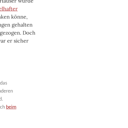
r Hauser wurde
elhafter
enken könne,
ngen gehalten
 gezogen. Doch
r er sicher
 das
nderen
d.
uch
beim