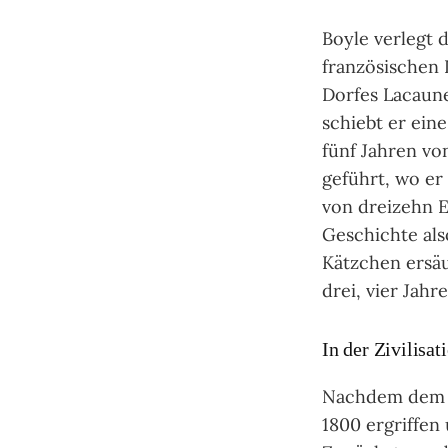
Boyle verlegt 
französischen 
Dorfes Lacaune
schiebt er ein
fünf Jahren vo
geführt, wo er
von dreizehn E
Ge­schich­te a
Kätzchen ersäu
drei, vier Jah
In der Zivilisat
Nachdem dem W
1800 ergriffen