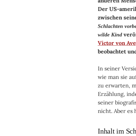
anderen Mens
Der US-amerik
zwischen sei
Schlachten vorbe
veröf
wilde Kind
Victor von Av
beobachtet un
In seiner Vers
wie man sie au
zu erwarten, m
Erzählung, ind
seiner biograf
nicht. Aber es
Inhalt im Sc