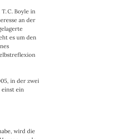
T. C. Boyle in
teresse an der
gelagerte
eht es um den
ines
elbstreflexion
05, in der zwei
 einst ein
abe, wird die