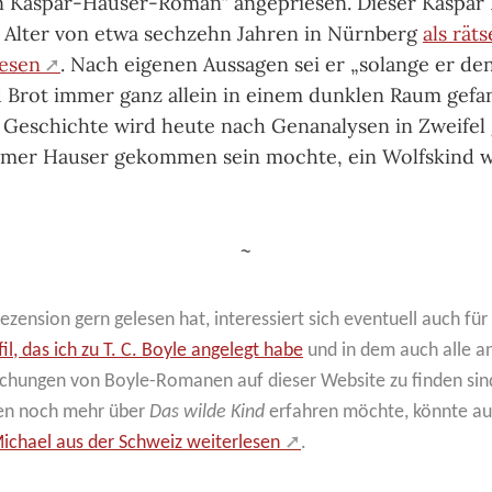
in Kaspar-Hauser-Roman“ angepriesen. Dieser Kaspa
 Alter von etwa sechzehn Jahren in Nürnberg
als räts
lesen
. Nach eigenen Aussagen sei er „solange er d
 Brot immer ganz allein in einem dunklen Raum gefa
 Geschichte wird heute nach Genanalysen in Zweifel
mer Hauser gekommen sein mochte, ein Wolfskind wa
~
zen­sion gern gele­sen hat, inte­res­siert sich even­tuell auch für
l, das ich zu T. C. Boyle angelegt habe
und in dem auch alle a
hungen von Boyle-Romanen auf dieser Website zu finden sin
en noch mehr über
Das wilde Kind
erfahren möchte, könnte a
chael aus der Schweiz weiterlesen
.