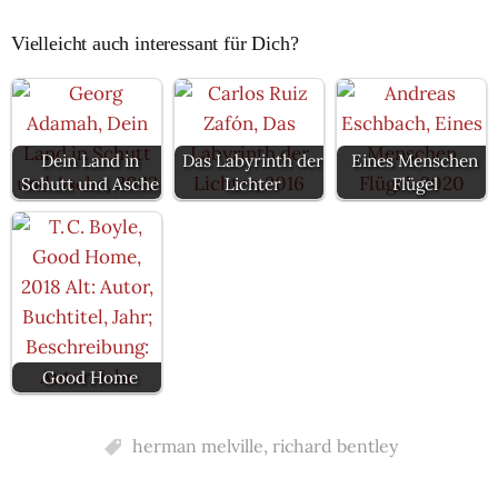
Vielleicht auch interessant für Dich?
Dein Land in
Das Labyrinth der
Eines Menschen
Schutt und Asche
Lichter
Flügel
Good Home
herman melville
,
richard bentley