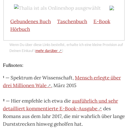
Gebundenes Buch
Taschenbuch
E-Book
Hörbuch
Wenn Du über diese Links bestellst, erhalte ich eine kleine Provision auf
Deinen Einkauf (
mehr darüber
)
Fußnoten:
¹
— Spektrum der Wissenschaft,
Mensch erlegte über
drei Millionen Wale
, März 2015
²
— Hier emp­fehle ich etwa die
aus­führ­lich und sehr
detail­liert kom­men­tierte E-Book-Aus­gabe
des
Romans aus dem Jahr 2017, die mir wahr­lich über lange
Durst­stre­cken hin­weg gehol­fen hat.