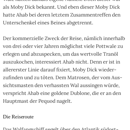
als Moby Dick bekannt. Und eben die­ser Moby Dick
hatte Ahab bei deren letz­tem Zusam­men­tref­fen den
Unter­schen­kel eines Bei­nes abge­trennt.
Der kom­mer­zi­elle Zweck der Reise, näm­lich inner­halb
von drei oder vier Jah­ren mög­lichst viele Pott­wale zu
erle­gen und abzu­spe­cken, um das wert­volle Tran­öl
aus­zuko­chen, inte­res­siert Ahab nicht. Denn er ist in
aller­ers­ter Linie darauf fixiert, Moby Dick wie­der­
zufin­den und zu töten. Dem Matro­sen, der vom Aus­
sichts­mas­ten den ver­hass­ten Wal aus­sin­gen würde,
ver­spricht Ahab eine gol­dene Dublone, die er an den
Haupt­mast der Pequod nagelt.
Die Reiseroute
Das Wal­fang­schiff segelt über den Atlan­tik süd­ost­