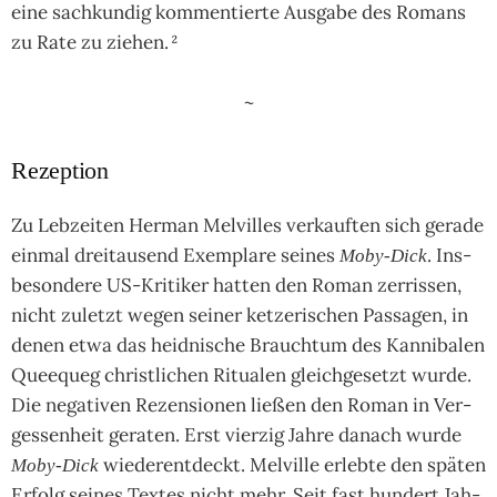
eine sach­kun­dig kom­men­tier­te Aus­gabe des Romans
zu Rate zu zie­hen.
²
~
Rezeption
Zu Leb­zei­ten Her­man Mel­vil­les ver­kauf­ten sich gerade
ein­mal drei­tau­send Exem­plare sei­nes
. Ins­
Moby-Dick
beson­dere US-Kri­ti­ker hatten den Roman zer­ris­sen,
nicht zuletzt wegen sei­ner ket­zeri­schen Pas­sa­gen, in
denen etwa das heid­ni­sche Brauch­tum des Kan­niba­len
Quee­queg christ­li­chen Ritu­alen gleich­ge­setzt wurde.
Die nega­ti­ven Rezen­sio­nen lie­ßen den Roman in Ver­
ges­sen­heit gera­ten. Erst vier­zig Jahre danach wurde
wie­der­ent­deckt. Mel­ville erlebte den spä­ten
Moby-Dick
Erfolg sei­nes Tex­tes nicht mehr. Seit fast hun­dert Jah­