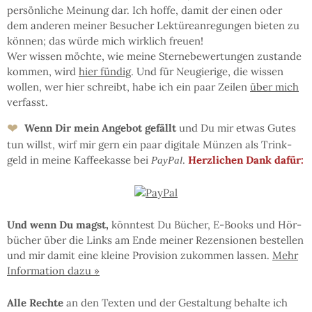
persön­li­che Mei­nung dar. Ich hof­fe, da­mit der einen oder
dem an­de­ren mei­ner Be­su­cher Lek­türe­an­re­gun­gen bie­ten zu
kön­nen; das wür­de mich wirk­lich freu­en!
Wer wis­sen möchte, wie mei­ne Ster­ne­be­wer­tun­gen zu­stan­de
kom­men, wird
hier fün­dig
. Und für Neu­gie­ri­ge, die wis­sen
wol­len, wer hier schreibt, ha­be ich ein paar Zei­len
über mich
ver­fasst.
❤
Wenn Dir mein An­ge­bot ge­fällt
und Du mir et­was Gu­tes
tun willst, wirf mir gern ein paar di­gi­ta­le Mün­zen als Trink­
geld in mei­ne Kaf­fee­kas­se bei
.
Herz­li­chen Dank dafür:
PayPal
Und wenn Du magst,
könn­test Du Bü­cher, E-Books und Hör­
bü­cher über die Links am En­de mei­ner Re­zen­sio­nen be­stel­len
und mir da­mit eine klei­ne Pro­vi­sion zu­kom­men las­sen.
Mehr
In­for­ma­tion da­zu »
Al­le Rech­te
an den Tex­ten und der Ge­stal­tung be­hal­te ich