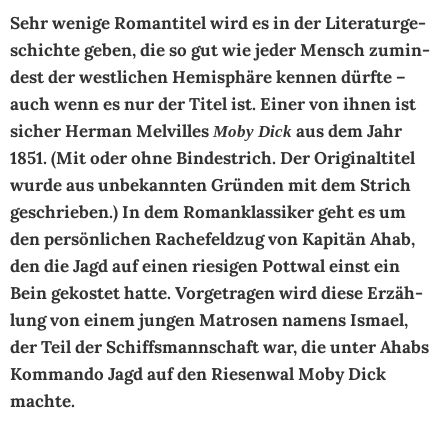
Sehr wenige Romantitel wird es in der Li­te­ra­tur­ge­
schich­te ge­ben, die so gut wie je­der Mensch zu­min­
dest der west­li­chen He­mis­phä­re ken­nen dürf­te –
auch wenn es nur der Titel ist. Einer von ih­nen ist
si­cher Her­man Mel­vil­les
aus dem Jahr
Moby Dick
1851. (Mit oder oh­ne Bin­de­strich. Der Ori­gi­nal­ti­tel
wur­de aus un­be­kann­ten Grün­den mit dem Strich
ge­schrie­ben.) In dem Romanklassiker geht es um
den per­sön­li­chen Ra­che­feld­zug von Ka­pi­tän Ahab,
den die Jagd auf einen rie­si­gen Pott­wal einst ein
Bein ge­kos­tet hat­te. Vor­ge­tra­gen wird die­se Er­zäh­
lung von einem jun­gen Ma­tro­sen na­mens Is­mael,
der Teil der Schiffs­mann­schaft war, die un­ter Ahabs
Kom­man­do Jagd auf den Rie­sen­wal Mo­by Dick
mach­te.