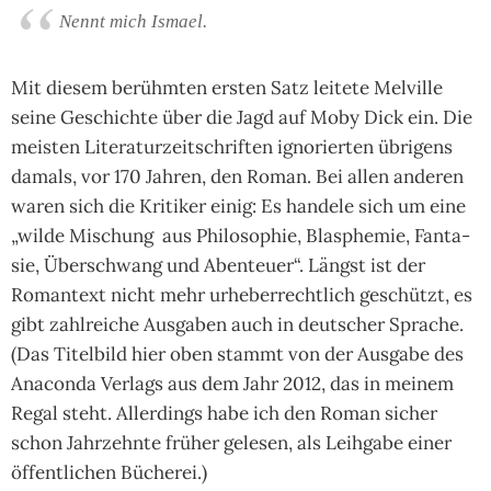
Nennt mich Ismael.
Mit die­sem berühm­ten ers­ten Satz lei­tete Mel­ville
seine Ge­schich­te über die Jagd auf Moby Dick ein. Die
meis­ten Lite­ratur­zeit­schrif­ten igno­rier­ten übri­gens
damals, vor 170 Jah­ren, den Roman. Bei allen ande­ren
waren sich die Kri­ti­ker einig: Es han­dele sich um eine
„wilde Mischung aus Phi­loso­phie, Blas­phe­mie, Fan­ta­
sie, Über­schwang und Aben­teuer“. Längst ist der
Roman­text nicht mehr urhe­ber­recht­lich geschützt, es
gibt zahl­rei­che Aus­gaben auch in deut­scher Spra­che.
(Das Titel­bild hier oben stammt von der Aus­gabe des
Ana­conda Ver­lags aus dem Jahr 2012, das in mei­nem
Regal steht. Aller­dings habe ich den Roman sicher
schon Jahr­zehn­te frü­her gele­sen, als Leih­gabe einer
öffent­li­chen Büche­rei.)