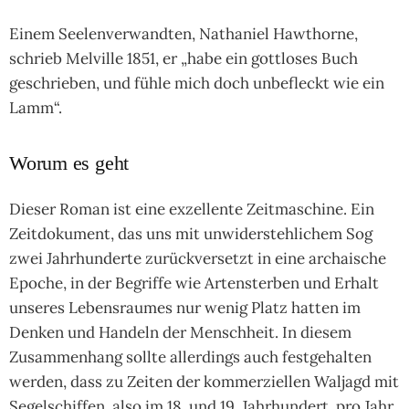
Ei­nem See­len­ver­wand­ten, Natha­niel Haw­thorne,
schrieb Mel­ville 1851, er „habe ein gott­lo­ses Buch
geschrie­ben, und fühle mich doch unbe­fleckt wie ein
Lamm“.
Worum es geht
Die­ser Roman ist eine exzel­lente Zeit­ma­schine. Ein
Zeit­doku­ment, das uns mit unwi­der­steh­li­chem Sog
zwei Jahr­hun­derte zurück­ver­setzt in eine archa­ische
Epo­che, in der Begriffe wie Arten­ster­ben und Erhalt
unse­res Lebens­rau­mes nur wenig Platz hat­ten im
Den­ken und Han­deln der Mensch­heit. In die­sem
Zusam­men­hang sollte aller­dings auch fest­gehal­ten
wer­den, dass zu Zei­ten der kom­mer­ziel­len Wal­jagd mit
Segel­schif­fen, also im 18. und 19. Jahr­hun­dert, pro Jahr