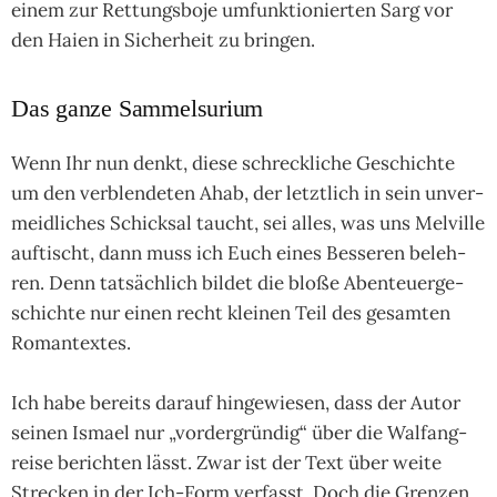
einem zur Ret­tungs­boje umfunk­tio­nier­ten Sarg vor
den Haien in Sicher­heit zu brin­gen.
Das ganze Sammelsurium
Wenn Ihr nun denkt, diese schreck­li­che Ge­schich­te
um den ver­blen­de­ten Ahab, der letzt­lich in sein unver­
meid­li­ches Schick­sal taucht, sei alles, was uns Mel­ville
auf­tischt, dann muss ich Euch eines Bes­se­ren beleh­
ren. Denn tat­säch­lich bil­det die bloße Aben­teuer­ge­
schich­te nur einen recht klei­nen Teil des gesam­ten
Roman­tex­tes.
Ich habe bereits darauf hin­gewie­sen, dass der Autor
sei­nen Ismael nur „vor­der­grün­dig“ über die Wal­fang­
reise berich­ten lässt. Zwar ist der Text über weite
Stre­cken in der Ich-Form ver­fasst. Doch die Gren­zen