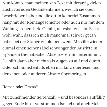
Nun könnte man mei­nen, ein Text mit der­ar­tig vie­len
aus­flat­tern­den Gedan­ken­fah­nen, wie ich sie oben
beschrie­ben habe und die oft in kei­ner­lei Zusam­men­
hang mit der Roman­ge­schich­te oder auch nur mit dem
Wal­fang ste­hen, liefe Gefahr, unles­bar zu sein. Es ist
wohl wahr, dass ich mich manch­mal schwer getan
habe, bei der Stange zu blei­ben, wenn Mel­ville wie­der
ein­mal einen sei­ner säbel­schwin­gen­den Aus­ritte in
irgend­ein the­mati­sches Abseits-Ter­rain unter­nimmt.
Da hilft dann aber nichts als Augen
zu
auf und durch.
Oder schlimms­ten­falls eben mal kurz quer­le­sen und
den einen oder ande­ren Absatz über­sprin­gen.
Roman oder Drama?
Mit zuneh­men­der Sei­ten­zahl – und beson­ders auf­fäl­lig
gegen Ende hin – ver­stum­men Ismael und auch Mel­