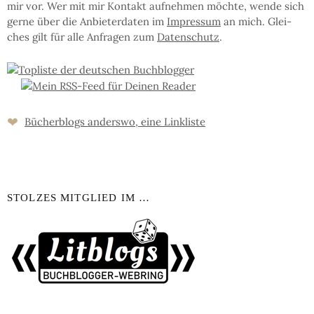
mir vor. Wer mit mir Kon­takt auf­neh­men möchte, wen­de sich
ger­ne über die An­bie­ter­da­ten im
Im­pres­sum
an mich. Glei­
ches gilt für al­le An­fra­gen zum
Da­ten­schutz
.
❤
Bücher­blogs an­ders­wo, eine Link­liste
STOLZES MITGLIED IM …