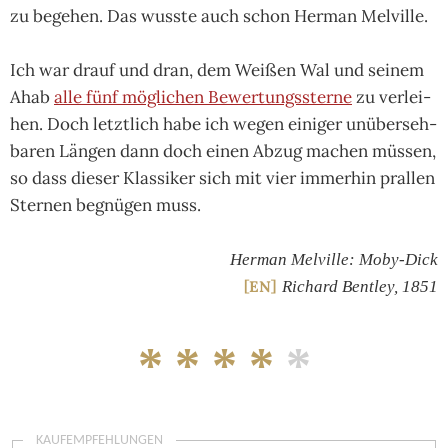
zu bege­hen. Das wusste auch schon Her­man Mel­ville.
Ich war drauf und dran, dem Wei­ßen Wal und sei­nem
Ahab
alle fünf mög­li­chen Bewer­tungs­sterne
zu ver­lei­
hen. Doch letzt­lich habe ich wegen eini­ger unüber­seh­
ba­ren Län­gen dann doch einen Abzug machen müs­sen,
so dass die­ser Klas­si­ker sich mit vier immer­hin pral­len
Ster­nen begnü­gen muss.
Herman Melville: Moby-Dick
EN
Richard Bentley, 1851
* * * *
*
KAUFEMPFEHLUNGEN