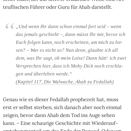
teuf­li­schen Füh­rer oder Guru für Ahab dar­stellt.
„Und wenn Ihr dann schon ein­mal fort seid – wenn
das jemals geschieht –, dann müsst Ihr mir, bevor ich
Euch fol­gen kann, noch erschei­nen, um mich zu lot­
sen? – War es nicht so? Nun denn, glaubte ich all
dem, was Ihr sagt, oh mein Lotse! Dann hätt‘ ich zwei
Ver­spre­chen hier, dass ich Moby Dick noch erschla­
gen und über­le­ben werde.“
(Kapitel 117, Die Wal­wache, Ahab zu Fedal­lah)
Genau wie es die­ser Fedal­lah pro­phe­zeit hat, muss
erst er selbst ster­ben, sich danach aber noch ein­mal
zei­gen, bevor dann Ahab dem Tod ins Auge sehen
kann. – Eine schau­rige Ge­schich­te mit Wie­der­auf­