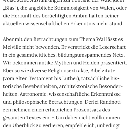
„Blas“), die angeb­li­che Stimm­losig­keit von Walen, oder
die Her­kunft des berüch­tig­ten Ambra hal­ten kei­ner
aktu­el­len wis­sen­schaft­li­chen Erkennt­nis mehr stand.
Aber mit den Betrach­tun­gen zum Thema Wal lässt es
Mel­ville nicht bewen­den. Er ver­strickt die Leser­schaft
in ein gesamt­heit­li­ches, bil­dungs­umspan­nen­des Netz.
Wir bekom­men antike Mythen und Hel­den prä­sen­tiert.
Ebenso wie diverse Reli­gions­ex­trakte, Bibel­zi­tate
(vom Alten Tes­ta­ment bis Lut­her), tat­säch­li­che his­
tori­sche Bege­ben­hei­ten, archi­tek­toni­sche Beson­der­
hei­ten, Astro­no­mie, wis­sen­schaft­li­che Erkennt­nisse
und phi­loso­phi­sche Betrach­tun­gen. Der­lei Rand­noti­
zen neh­men einen erheb­li­chen Pro­zent­satz des
gesam­ten Tex­tes ein. – Um dabei nicht voll­kom­men
den Über­blick zu ver­lie­ren, emp­fehle ich, unbe­dingt