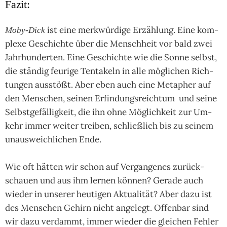
Fazit:
ist eine merk­wür­dige Erzäh­lung. Eine kom­
Moby-Dick
plexe Ge­schich­te über die Mensch­heit vor bald zwei
Jahr­hun­der­ten. Eine Ge­schich­te wie die Sonne selbst,
die stän­dig feu­rige Ten­ta­keln in alle mög­li­chen Rich­
tun­gen aus­stößt. Aber eben auch eine Meta­pher auf
den Men­schen, sei­nen Erfin­dungs­reich­tum und seine
Selbst­gefäl­lig­keit, die ihn ohne Mög­lich­keit zur Um­
kehr immer wei­ter trei­ben, schließ­lich bis zu sei­nem
unaus­weich­li­chen Ende.
Wie oft hät­ten wir schon auf Ver­gan­ge­nes zurück­
schauen und aus ihm ler­nen kön­nen? Gerade auch
wie­der in unse­rer heu­ti­gen Aktua­li­tät? Aber dazu ist
des Men­schen Gehirn nicht ange­legt. Offen­bar sind
wir dazu ver­dammt, immer wie­der die glei­chen Feh­ler