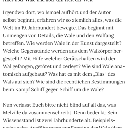
Irgendwo dort, wo Ismael auf­hört und der Autor
selbst beginnt, erfah­ren wir so ziem­lich alles, was die
Welt im 19. Jahr­hun­dert bewegte. Das beginnt mit
Unmen­gen von Details, die Wale und den Wal­fang
betref­fen. Wie wer­den Wale in der Kunst dar­ge­stellt?
Wel­che Gegen­stände wer­den aus dem Wal­kör­per her­
ge­stellt? Mit Hilfe wel­cher Gerät­schaf­ten wird der
Wal gefan­gen, getö­tet und zer­legt? Wie sind Wale ana­
to­misch auf­ge­baut? Was hat es mit dem „Blas“ des
Wals auf sich? Wie sind die recht­li­chen Bestim­mun­gen
beim Kampf Schiff gegen Schiff um die Wale?
Nun ver­lasst Euch bitte nicht blind auf all das, was
Mel­ville da zusam­men­schreibt. Denn bedenkt: Sein
Wis­sens­stand ist zwei Jahr­hun­derte alt. Bei­spiels­
weise seine Aus­füh­run­gen zur Fon­täne der Wale (dem