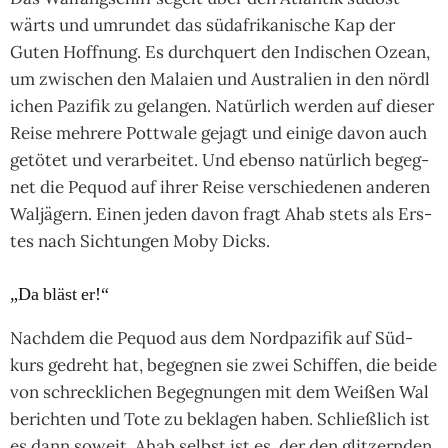
wärts und umrun­det das süd­afri­kani­sche Kap der
Guten Hoff­nung. Es durch­quert den Indi­schen Ozean,
um zwi­schen den Malaien und Aus­tra­lien in den nörd­l
i­chen Pazi­fik zu gelan­gen. Natür­lich wer­den auf die­ser
Reise meh­rere Pott­wale gejagt und einige davon auch
getö­tet und ver­arbei­tet. Und ebenso natür­lich begeg­
net die Pequod auf ihrer Reise ver­schie­de­nen ande­ren
Wal­jä­gern. Einen jeden davon fragt Ahab stets als Ers­
tes nach Sich­tun­gen Moby Dicks.
„Da bläst er!“
Nach­dem die Pequod aus dem Nord­pazi­fik auf Süd­
kurs gedreht hat, begeg­nen sie zwei Schif­fen, die beide
von schreck­li­chen Begeg­nun­gen mit dem Wei­ßen Wal
berich­ten und Tote zu bekla­gen haben. Schließ­lich ist
es dann soweit. Ahab selbst ist es, der den glit­zern­den