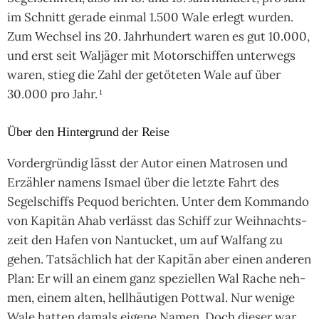
im Schnitt gerade ein­mal 1.500 Wale erlegt wur­den.
Zum Wech­sel ins 20. Jahr­hun­dert waren es gut 10.000,
und erst seit Wal­jä­ger mit Motor­schif­fen unter­wegs
waren, stieg die Zahl der getö­te­ten Wale auf über
30.000 pro Jahr.
¹
Über den Hintergrund der Reise
Vor­der­grün­dig lässt der Autor einen Matro­sen und
Erzäh­ler namens Ismael über die letzte Fahrt des
Segel­schiffs Pequod berich­ten. Unter dem Kom­mando
von Kapi­tän Ahab ver­lässt das Schiff zur Weih­nachts­
zeit den Hafen von Nan­tu­cket, um auf Wal­fang zu
gehen. Tat­säch­lich hat der Kapi­tän aber einen ande­ren
Plan: Er will an einem ganz spe­ziel­len Wal Rache neh­
men, einem alten, hell­häu­ti­gen Pott­wal. Nur wenige
Wale hat­ten damals eigene Namen. Doch die­ser war