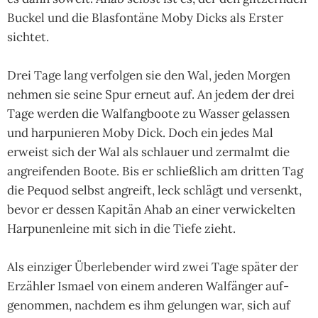
Buckel und die Blas­fon­täne Moby Dicks als Ers­ter
sich­tet.
Drei Tage lang ver­fol­gen sie den Wal, jeden Mor­gen
neh­men sie seine Spur erneut auf. An jedem der drei
Tage wer­den die Wal­fang­boote zu Was­ser gelas­sen
und har­punie­ren Moby Dick. Doch ein jedes Mal
erweist sich der Wal als schlauer und zer­malmt die
angrei­fen­den Boote. Bis er schließ­lich am drit­ten Tag
die Pequod selbst angreift, leck schlägt und ver­senkt,
bevor er des­sen Kapi­tän Ahab an einer ver­wickel­ten
Har­punen­leine mit sich in die Tiefe zieht.
Als ein­zi­ger Über­leben­der wird zwei Tage spä­ter der
Erzäh­ler Ismael von einem ande­ren Wal­fän­ger auf­
genom­men, nach­dem es ihm gelun­gen war, sich auf