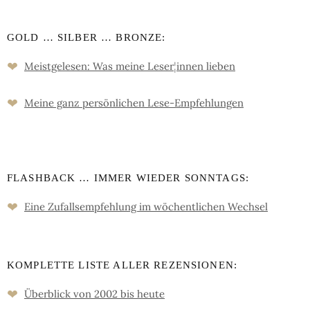
GOLD … SILBER … BRONZE:
❤
Meistgelesen: Was meine Leser
¦
innen lieben
❤
Meine ganz persön­lichen Lese-Empfeh­lungen
FLASHBACK … IMMER WIEDER SONNTAGS:
❤
Eine Zufalls­empfehlung im wöchent­lichen Wechsel
KOMPLETTE LISTE ALLER REZENSIONEN:
❤
Überblick von 2002 bis heute