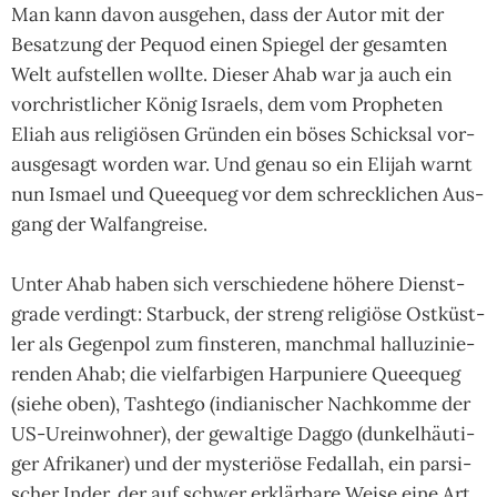
Man kann davon aus­ge­hen, dass der Autor mit der
Besat­zung der Pequod einen Spie­gel der gesam­ten
Welt auf­stel­len wollte. Dieser Ahab war ja auch ein
vor­christ­li­cher König Israels, dem vom Pro­phe­ten
Eliah aus reli­giö­sen Grün­den ein böses Schick­sal vor­
aus­ge­sagt wor­den war. Und genau so ein Eli­jah warnt
nun Ismael und Quee­queg vor dem schreck­li­chen Aus­
gang der Wal­fang­reise.
Unter Ahab haben sich ver­schie­dene höhere Dienst­
grade ver­dingt: Star­buck, der streng reli­giöse Ost­küst­
ler als Gegen­pol zum fins­te­ren, manch­mal hallu­zinie­
ren­den Ahab; die viel­far­bi­gen Har­pu­niere Quee­queg
(siehe oben), Tash­tego (india­ni­scher Nach­komme der
US-Urein­woh­ner), der gewal­tige Daggo (dun­kel­häu­ti­
ger Afri­ka­ner) und der mys­teri­öse Fedal­lah, ein par­si­
scher Inder, der auf schwer erklär­bare Weise eine Art