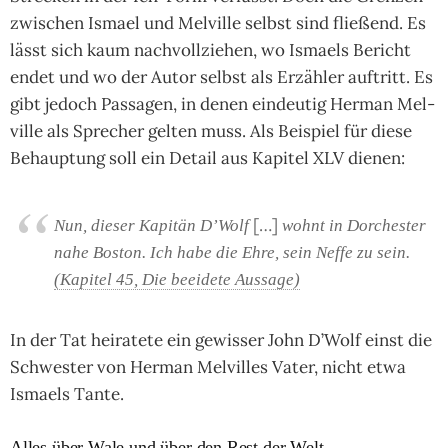
zwi­schen Ismael und Mel­ville selbst sind flie­ßend. Es
lässt sich kaum nach­voll­zie­hen, wo Isma­els Bericht
endet und wo der Autor selbst als Erzäh­ler auf­tritt. Es
gibt jedoch Pas­sa­gen, in denen ein­deutig Her­man Mel­
ville als Spre­cher gel­ten muss. Als Bei­spiel für diese
Behaup­tung soll ein Detail aus Kapi­tel XLV die­nen:
[…]
Nun, die­ser Kapi­tän D’Wolf
wohnt in Dor­ches­ter
nahe Bos­ton. Ich habe die Ehre, sein Neffe zu sein.
(Kapi­tel 45, Die beei­dete Aus­sage)
In der Tat hei­ra­tete ein gewis­ser John D’Wolf einst die
Schwes­ter von Her­man Mel­vil­les Vater, nicht etwa
Isma­els Tante.
Alles über Wale und über den Rest der Welt