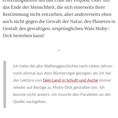
erste­hungs­an­teil um das Ende der Pequod. Oder um
das Ende der Mensch­heit, die sich einer­seits ihrer
Bestim­mung nicht ent­zie­hen, aber ande­rer­seits eben
auch nicht gegen die Gewalt der Natur, des Plane­ten in
Gestalt des gewal­ti­gen, ursprüng­li­chen Wals Moby-
Dick beste­hen kann!
~
Ich ha­be die al­te Wal­fang­ge­schich­te nach vie­len Jah­ren
noch ein­mal aus dem Bü­cher­re­gal ge­zo­gen, als ich bei
der Lek­tü­re von
Dein Land in Schutt und Asche
im­mer
wie­der auf Be­zü­ge zu Moby-Dick ge­sto­ßen bin. Ich
konn­te nicht an­ders, ich muss­te den Pa­ral­le­len an der
Quelle nach­ge­hen.