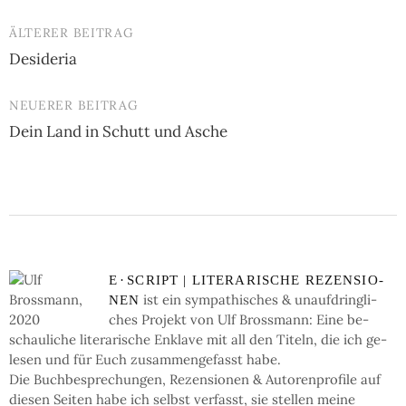
ÄLTERER BEITRAG
Beitrags-
Desideria
Navigation
NEUERER BEITRAG
Dein Land in Schutt und Asche
E
·
SCRIPT | LI­TE­RA­RI­SCHE RE­ZEN­SIO­
ist ein sym­pa­thi­sches & un­auf­dring­li­
NEN
ches Pro­jekt von Ulf Bross­mann: Eine be­
schau­li­che li­te­ra­ri­sche En­kla­ve mit all den Ti­teln, die ich ge­
le­sen und für Euch zu­sam­men­ge­fasst habe.
Die Buch­be­spre­chun­gen, Re­zen­sio­nen & Auto­ren­pro­fi­le auf
die­sen Sei­ten ha­be ich selbst ver­fasst, sie stel­len mei­ne