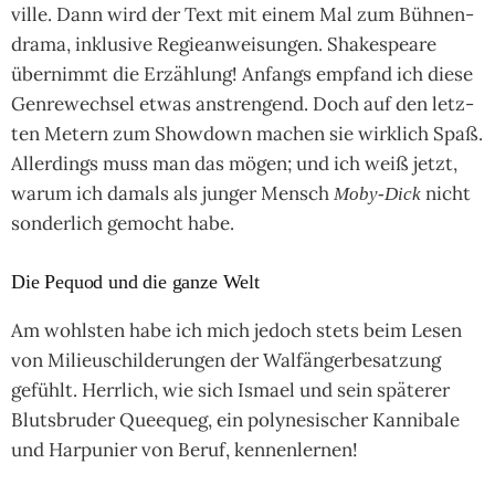
ville. Dann wird der Text mit einem Mal zum Büh­nen­
drama, inklu­sive Regie­anwei­sun­gen. Sha­kes­peare
über­nimmt die Erzäh­lung! Anfangs emp­fand ich diese
Gen­rewech­sel etwas anstren­gend. Doch auf den letz­
ten Metern zum Show­down machen sie wirk­lich Spaß.
Aller­dings muss man das mögen; und ich weiß jetzt,
warum ich damals als jun­ger Mensch
nicht
Moby-Dick
son­der­lich gemocht habe.
Die Pequod und die ganze Welt
Am wohls­ten habe ich mich jedoch stets beim Lesen
von Milieu­schil­derun­gen der Wal­fän­ger­besat­zung
gefühlt. Herr­lich, wie sich Ismael und sein spä­te­rer
Bluts­bru­der Quee­queg, ein poly­nesi­scher Kanni­bale
und Har­pu­nier von Beruf, ken­nen­ler­nen!