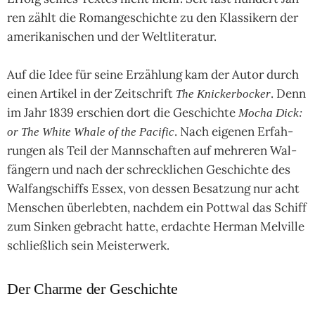
ren zählt die Roman­ge­schich­te zu den Klas­si­kern der
ame­rika­ni­schen und der Welt­lite­ra­tur.
Auf die Idee für seine Erzäh­lung kam der Autor durch
einen Arti­kel in der Zeit­schrift
. Denn
The Kni­cker­bo­cker
im Jahr 1839 erschien dort die Ge­schich­te
Mocha Dick:
. Nach eige­nen Erfah­
or The White Whale of the Paci­fic
run­gen als Teil der Mann­schaf­ten auf meh­re­ren Wal­
fän­gern und nach der schreck­li­chen Ge­schich­te des
Wal­fang­schiffs Essex, von des­sen Besat­zung nur acht
Men­schen über­leb­ten, nach­dem ein Pott­wal das Schiff
zum Sin­ken gebracht hatte, erdachte Her­man Mel­ville
schließ­lich sein Meis­ter­werk.
Der Charme der Geschichte