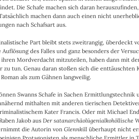
fin­det. Die Schafe machen sich daran heraus­zu­fin­de
Tat­säch­lich machen dann auch einen nicht uner­heb­li­
lun­gen nach Schafs­art aus.
alis­ti­sche Part bleibt stets zweit­ran­gig, über­deckt
e Auf­lö­sung des Fal­les und ganz beson­ders der Ver­suc
ihren Mord­ver­dacht mit­zu­tei­len, haben dann mit 
 zu tun. Genau daran sto­ßen sich die ent­täusch­ten 
en Roman als zum Gäh­nen lang­wei­lig.
ön­nen Swanns Schafe in Sachen Ermitt­lungs­tech­nik 
nnä­hernd mit­halten mit ande­ren tie­ri­schen Detek­ti­v
krimi­nalis­ti­schem Kater Fran­cis. Oder mit Michael E
 Raben Jakob aus
Der satan­archäo­lügenial­ko­hölli­sch
er­nimmt die Auto­rin von
Glennkill
über­haupt nicht er
beini­gen Prota­gonis­ten als mensch­liche Ermitt­ler in Ti