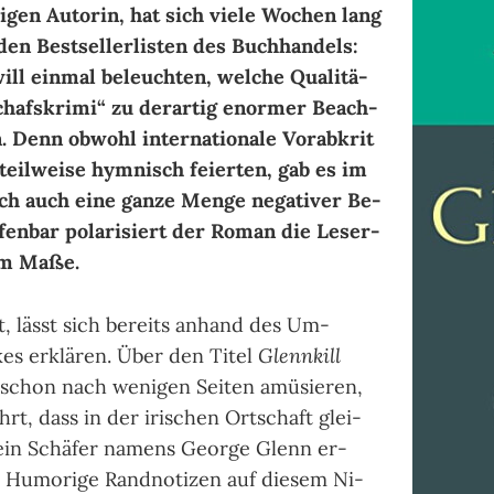
i­gen Auto­rin, hat sich vie­le Wo­chen lang
 den Best­sel­ler­lis­ten des Buch­han­dels:
will ein­mal be­leuch­ten, wel­che Qua­li­tä­
hafs­krimi“ zu der­ar­tig enor­mer Be­ach­
. Denn ob­wohl in­ter­natio­nale Vor­ab­kri­t
teil­wei­se hym­nisch fei­er­ten, gab es im
ch auch eine gan­ze Men­ge ne­ga­ti­ver Be­
fen­bar po­la­ri­siert der Ro­man die Le­ser­
em Ma­ße.
, lässt sich be­reits an­hand des Um­
es er­klä­ren. Über den Ti­tel
Glennkill
chon nach we­ni­gen Sei­ten amü­sie­ren,
rt, dass in der iri­schen Ort­schaft glei­
in Schä­fer namens George Glenn er­
 Humo­rige Rand­noti­zen auf die­sem Ni­