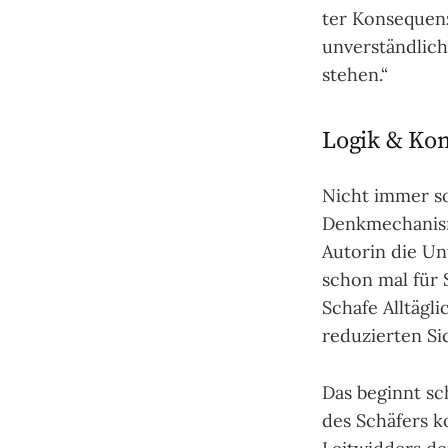
ter Kon­se­quen
unver­ständ­li­c
ste­hen.“
Logik & Ko
Nicht immer sor
Denk­mecha­nism
Auto­rin die Un
schon mal für S
Schafe All­täg­l
redu­zier­ten Si
Das beginnt s
des Schä­fers k