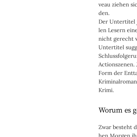
veau zie­hen si
den.
Der Unter­titel
len Le­sern eine
nicht ge­recht 
Unter­ti­tel sug
Schluss­fol­ger
Action­sze­nen. 
Form der Ent­tar
Krimi­nal­roma
Krimi.
Worum es g
Zwar besteht di
hen Mor­gen ihr