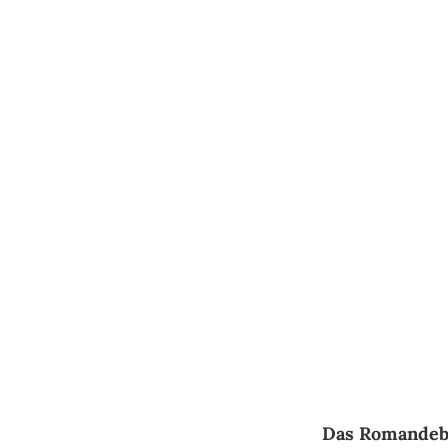
Springe
zum
Inhalt
Das Roman­debü