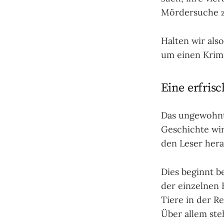
Mör­der­su­che 
Halten wir also 
um einen Krimi­
Eine erfri
Das ungewohnt 
Geschichte wird
den Leser heran
Dies beginnt be
der ein­zel­nen 
Tiere in der Re
Über allem ste­