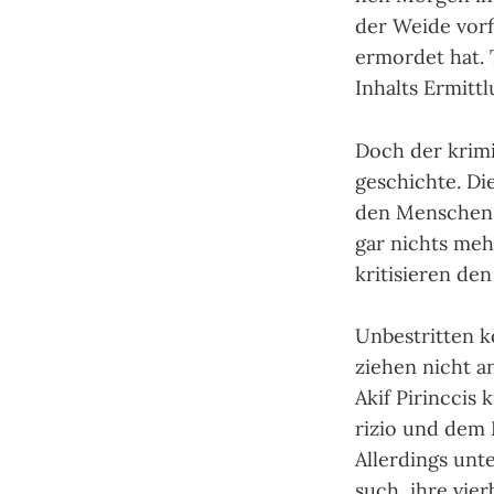
der Wei­de vor­
ermor­det hat. 
Inhalts Ermitt­
Doch der krimi­n
geschich­te. Di
den Men­schen 
gar nichts mehr
kri­ti­sie­ren d
Unbestritten k
zie­hen nicht a
Akif Pirinccis 
ri­zio und dem
Aller­dings unt
such, ihre vier­