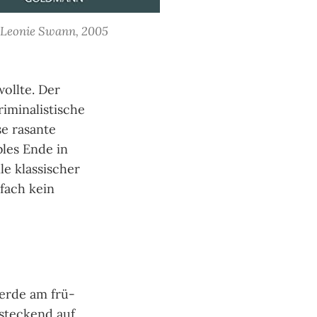
Leonie Swann, 2005
oll­te. Der
imi­nalis­ti­sche
e rasan­te
b­les Ende in
e klas­si­scher
­fach kein
herde am frü­
 steckend auf