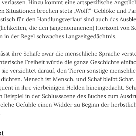
ver­las­sen. Hinzu kommt eine art­spezi­fi­sche Ängst­lich
n Situ­atio­nen bre­chen stets „Wolf!“-Geblöke und Pani
is­tisch für den Hand­lungs­ver­lauf sind auch das Aus­b
­lich­kei­ten, die den (ange­nom­menen) Hori­zont von S
in in der Regel schwa­ches Lang­zeit­gedächt­nis.
sst ihre Schafe zwar die mensch­li­che Spra­che ver­st
­teri­sche Frei­heit würde die ganze Geschichte ein­fa
 sie ver­zich­tet darauf, den Tie­ren sons­tige mensch­li
dich­ten. Mensch ist Mensch, und Schaf bleibt Schaf. 
quent in ihre vier­beini­gen Hel­den hinein­gedacht. Seh
Bei­spiel in der Schluss­sze­ne des Buches zum Aus­dr
welche Ge­fühle einen Wid­der zu Beginn der herbst­li­
.
pt