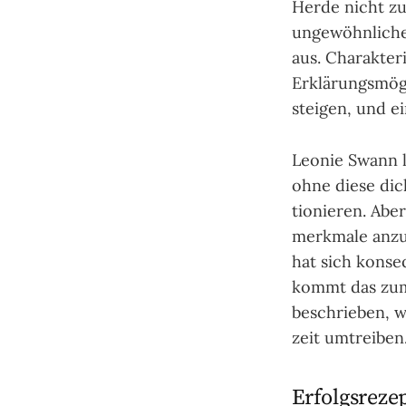
Her­de nicht zu 
unge­wöhn­liche
aus. Charak­ter
Erklä­rungs­mög
stei­gen, und e
Leonie Swann lä
ohne diese dich
tionie­ren. Aber
merk­male anzu­
hat sich konse­
kommt das zum 
beschrie­ben, 
zeit um­trei­ben
Erfolgsreze