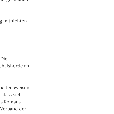
g mit­nich­ten
 Die
chafs­her­de an
haltens­wei­sen
n, dass sich
des Romans.
 Ver­band der