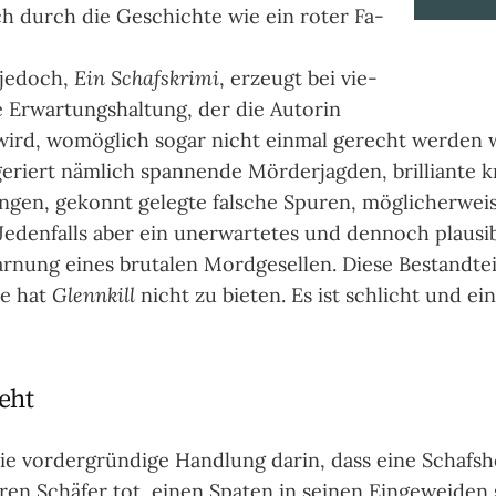
ch durch die Ge­schich­te wie ein ro­ter Fa­
 jedoch,
Ein Schafs­krimi
, er­zeugt bei vie­
 Er­war­tungs­hal­tung, der die Au­to­rin
wird, womög­lich sogar nicht ein­mal gerecht wer­den w
ge­riert näm­lich span­nen­de Mörder­jag­den, brilli­ante kr
un­gen, gekonnt gelegte fal­sche Spu­ren, mög­licher­weis
Jeden­falls aber ein uner­war­te­tes und den­noch plau­si
­nung eines bru­ta­len Mord­gesel­len. Diese Bestand­teil
ne hat
Glennkill
nicht zu bie­ten. Es ist schlicht und ein
eht
e vorder­grün­dige Hand­lung darin, dass eine Schafs­
en Schä­fer tot, einen Spa­ten in sei­nen Ein­gewei­den