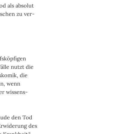
d als abso­lut
en­schen zu ver­
s­köp­figen
älle nutzt die
s­komik, die
ann, wenn
er wis­sens­
aude den Tod
rwi­de­rung des