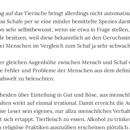
 auf das Tie­ri­sche bringt aller­dings nicht auto­mati
s Schafe per se eine min­der bemit­tel­te Spe­zies dar­st
n sehr selbst­be­wusst, wenn sie etwa in Frage stel­le
le besit­zen, weil diese bekannt­lich an den Geruchs­s
 bei Men­schen im Ver­gleich zum Schaf ja sehr schwach 
er glei­chen Augen­höhe zwi­schen Mensch und Schaf v
 Feh­ler und Pro­ble­me der Men­schen aus dem defi­ni
afs­welt zu beleuch­ten:
ei­den über Ein­tei­lung in Gut und Böse, aus mensch­l
al­ten wirkt auf ein­mal irra­tio­nal. Damit erreicht die A
me Leser sein eige­nes, nur allzu mensch­li­ches Ver­hal
t sich er­tappt. Tier­fleisch zu essen, Alko­hol zu trin­k
eli­gi­öse Prak­ti­ken aus­zu­üben erschei­nen plötz­lich