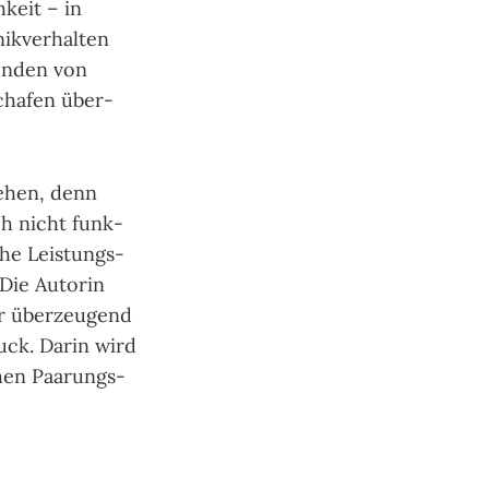
­keit – in
k­ver­hal­ten
len­den von
cha­fen über­
e­hen, denn
ch nicht funk­
che Leis­tungs­
Die Auto­rin
r über­zeu­gend
uck. Darin wird
chen Paarungs­