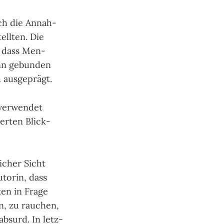
sch die Annah­
ell­ten. Die
n, dass Men­
inn gebun­den
aus­ge­prägt.
er­wen­det
er­ten Blick­
i­cher Sicht
uto­rin, dass
­ten in Frage
en, zu rau­chen,
 absurd. In letz­