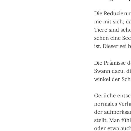
Die Reduzierung
me mit sich, das
Tiere sind scho
schen eine See­
ist. Dieser sei
Die Prämisse d
Swann dazu, die
win­kel der Sch
Gerüche ent­sch
nor­ma­les Ver­h
der auf­merk­sa
stellt. Man fühl
oder etwa auch r