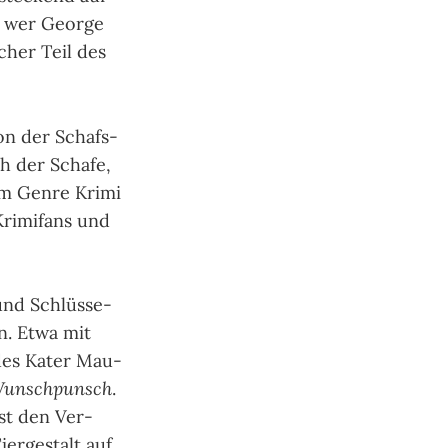
n, wer George
cher Teil des
 von der Schafs­
h der Scha­fe,
dem Genre Krimi
Krimi­fans und
und Schlüs­se­
en. Etwa mit
ndes Kater Mau­
e Wunsch­punsch
.
st den Ver­
er­ge­stalt auf