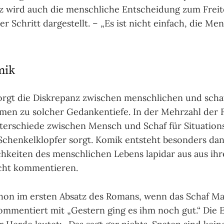
z wird auch die mensch­liche Ent­schei­dung zum Frei­to
her Schritt dar­ge­stellt. – „Es ist nicht ein­fach, die M
mik
gt die Dis­kre­panz zwi­schen mensch­li­chen und schaf
en zu sol­cher Gedan­ken­tie­fe. In der Mehr­zahl der F
ter­schie­de zwischen Mensch und Schaf für Situ­ation
chen­kel­klop­fer sorgt. Komik ent­steht beson­ders d
ich­kei­ten des mensch­li­chen Lebens lapi­dar aus aus ihr
cht kom­men­tie­ren.
chon im ersten Absatz des Romans, wenn das Schaf M
om­men­tiert mit „Gestern ging es ihm noch gut.“ Die E