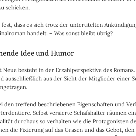
zu schicken.
fest, dass es sich trotz der unter­titel­ten Ankün­di­gun
nal­roman han­delt. – Was sonst bleibt übrig?
schende Idee und Humor
Neue besteht in der Erzähl­per­spek­tive des Romans.
 aus­schließ­lich aus der Sicht der Mit­glie­der einer S
­getra­gen.
i den tref­fend beschrie­be­nen Eigen­schaf­ten und Ver­
Her­den­tiere. Selbst ver­sierte Schafs­hal­ter räu­men ei
ali­tät durch­aus so ver­hal­ten wie die Prota­gonis­ten 
hen die Fixie­rung auf das Gra­sen und das Gebot, den