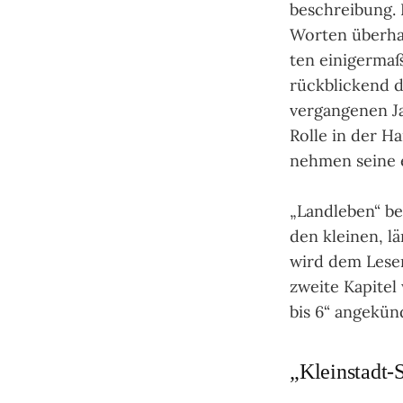
beschrei­bung. 
Wor­ten über­ha
ten eini­ger­ma­
rück­bli­ckend
ver­gan­ge­nen J
Rolle in der Ha
neh­men seine e
„Landleben“ bed
den klei­nen, l
wird dem Leser 
zweite Kapi­tel
bis 6“ ange­kün­
„Kleinstadt-