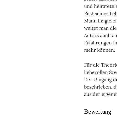
und hei­ra­tete
Rest sei­nes Le
Mann im glei­ch
wei­tet man di
Autors auch auf
Erfah­run­gen 
mehr kön­nen.
Für die Theo­ri
lie­be­vol­len S
Der Umgang der b
beschrie­ben, 
aus der eige­ne
Bewertung