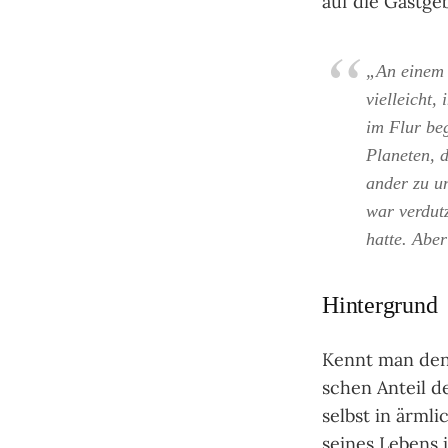
auf die Gast­geb
„An einem A
viel­leicht,
im Flur beg
Plane­ten, 
an­der zu un
war ver­dut
hatte. Aber
Hintergrund
Kennt man den L
schen Anteil d
selbst in ärm­li
sei­nes Lebens 