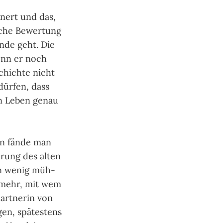
­nert und das,
­che Bewer­tung
Ende geht. Die
enn er noch
chich­te nicht
dür­fen, dass
n Leben genau
nn fände man
e­rung des alten
in wenig müh­
d mehr, mit wem
rt­ne­rin von
en, spä­tes­tens