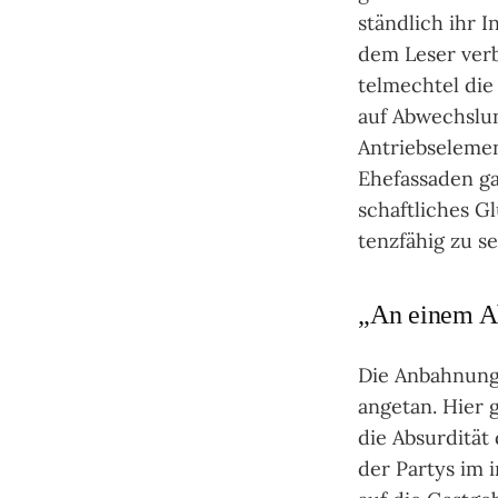
ständ­lich ihr I
dem Leser ver­b
tel­mech­tel di
auf Abwechs­lun
Antriebs­ele­me
Ehe­fas­sa­den 
schaft­liches G
tenz­fähig zu se
„An einem 
Die Anbahnungs­
ange­tan. Hier 
die Absur­di­tä
der Par­tys im 