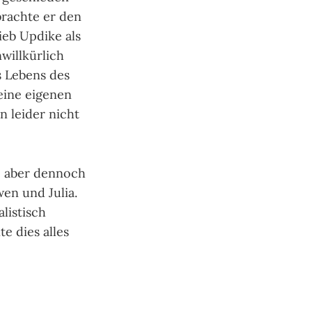
­brachte er den
ieb Updike als
ill­kür­lich
s Lebens des
eine eige­nen
 lei­der nicht
n, aber dennoch
Owen und Julia.
lis­tisch
e dies alles