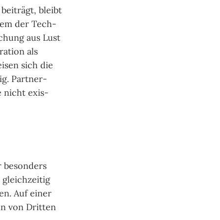
bei­trägt, bleibt
i­nem der Tech­
schung aus Lust
a­tion als
i­sen sich die
ig. Part­ner­
 nicht exis­
r beson­ders
leich­zei­tig
en. Auf einer
in von Drit­ten