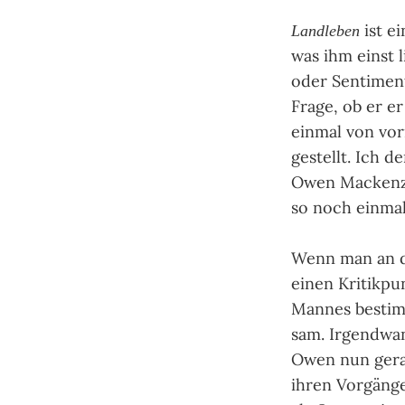
ist ei
Landleben
was ihm einst l
oder Sen­timen­
Frage, ob er e
ein­mal von vor
gestellt. Ich d
Owen Macken­z
so noch ein­mal
Wenn man an de
einen Kri­tik­p
Man­nes bestim
sam. Irgend­wa
Owen nun gerad
ihren Vor­gän­ge