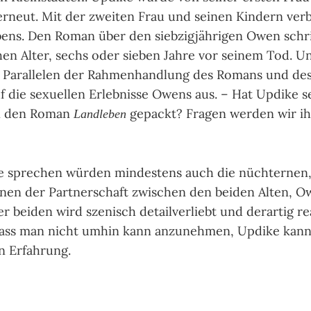
 erneut. Mit der zwei­ten Frau und sei­nen Kin­dern ver
bens. Den Roman über den sieb­zig­jäh­ri­gen Owen schr
en Alter, sechs oder sie­ben Jahre vor sei­nem Tod. Unw
e Paral­le­len der Rah­men­hand­lung des Romans und de
 die sexu­el­len Erleb­nis­se Owens aus. – Hat Updike s
in den Roman
gepackt? Fra­gen wer­den wir ihn
Landleben
e spre­chen wür­den min­des­tens auch die nüch­ter­ne
ze­nen der Part­ner­schaft zwi­schen den bei­den Alten, 
ei­den wird sze­nisch detail­ver­liebt und der­ar­tig rea­
dass man nicht umhin kann anzu­neh­men, Updike kannt
n Erfah­rung.