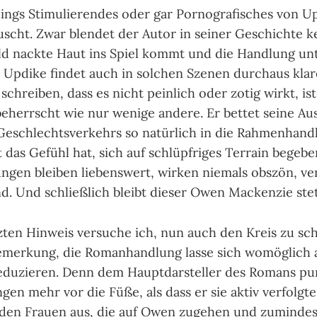
ings Sti­mu­lie­ren­des oder gar Por­no­gra­fi­sches von 
uscht. Zwar blen­det der Autor in sei­ner Ge­schich­te k
ld nackte Haut ins Spiel kommt und die Hand­lung unter
hn Updike fin­det auch in sol­chen Sze­nen durch­aus kl
schrei­ben, dass es nicht pein­lich oder zotig wirkt, is
e­herrscht wie nur wenige andere. Er bettet seine Aus­f
 Geschlechts­ver­kehrs so natür­lich in die Rah­me­nhand­
 das Gefühl hat, sich auf schlüpf­ri­ges Ter­rain bege­b
n­gen blei­ben lie­bens­wert, wir­ken nie­mals obs­zön, ve
nd. Und schließ­lich bleibt die­ser Owen Macken­zie stet
­ten Hin­weis versu­che ich, nun auch den Kreis zu sc
bemer­kung, die Roman­hand­lung lasse sich womög­lich
du­zie­ren. Denn dem Haupt­dar­stel­ler des Romans pur
n­gen mehr vor die Füße, als dass er sie aktiv ver­folgte. 
 den Frauen aus, die auf Owen zuge­hen und zumin­des