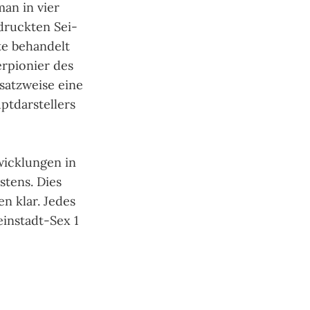
man in vier
druck­ten Sei­
­te behan­delt
­pio­nier des
nsatz­weise eine
­dar­stel­lers
ick­lun­gen in
s­tens. Dies
en klar. Jedes
leinstadt-Sex 1