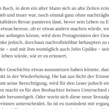
n Buch, in dem ein alter Mann sich an alte Zei­ten erin
ieb und teuer war, noch ein­mal ganz ohne nach­träg­li
tali­täten Revue pas­sie­ren lässt, bevor sein Leben zu 
r etwas bereue, ob er etwas anders machen würde, w
ne anfan­gen könne, wird dem Pro­tago­nis­ten der Ge­s
enke jedoch, durch­aus nach­voll­zieh­bar behaup­ten zu 
ie – und mit ihm womög­lich auch John Updike – sei
 leben würde, wie er es erin­nert.
r Ge­schich­te etwas aus­zuset­zen haben könnte, da
unkt in der Wie­der­ho­lung. Die hat aus Sicht der Erin­n
mt seine Berech­ti­gung, wird für den Leser jedoch e
nn macht es für den Beob­ach­ter kei­nen Unter­schie
e herum­vögelt. Oder worin sich diese neue Sexual­pa
­rin­nen unter­schei­det. So ist es zumin­dest mir ergan­g