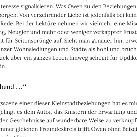
nte­resse signa­lisie­ren. Was Owen zu den Bezie­hungen 
or­gen. Von ver­zeh­ren­der Liebe ist jeden­falls bei ke
e Rede. Bei der Lek­türe neh­men wir viel­mehr eine Mi
g, Neu­gier und mehr oder weni­ger ver­kapp­ter Frus­tr
nt für Sei­ten­sprünge auf. Sieht man genauer hin, erwe
gan­zer Wohn­sied­lun­gen und Städte als hohl und brü­ch
lück über ein gan­zes Leben hin­weg scheint für Updike
in.
Abend …“
szene einer die­ser Klein­stadt­bezie­hun­gen hat es mi
gelingt es dem Autor, das Knis­tern der Erwar­tung und g
t der Gescheh­nisse auf wun­der­bare Weise zu ver­knüp­f
immer glei­chen Freun­des­kreis trifft Owen ohne Bei­se