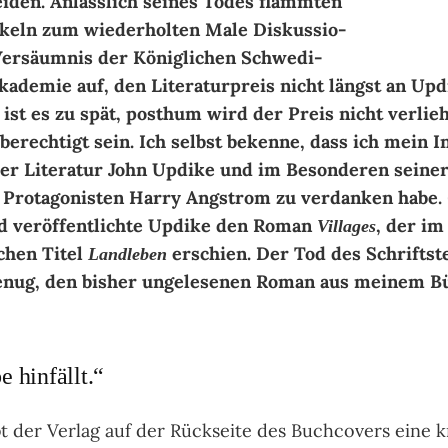
i­den. An­läss­lich sei­nes To­des flamm­ten
zir­keln zum wie­der­hol­ten Ma­le Dis­kus­sio­
r­säum­nis der Kö­nig­li­chen Schwe­di­
a­de­mie auf, den Li­te­ra­tur­preis nicht längst an Up­d
t ist es zu spät, posthum wird der Preis nicht ver­lie­
e­rech­tigt sein. Ich selbst be­ken­ne, dass ich mein In­
cher Li­te­ra­tur John Up­dike und im Be­son­de­ren sei­ne
ro­ta­go­nis­ten Har­ry Ang­strom zu ver­dan­ken ha­be.
 ver­öf­fent­lich­te Up­dike den Ro­man
, der im
Vil­la­ges
chen Ti­tel
er­schien. Der Tod des Schrift­stel
Land­le­ben
nug, den bis­her un­ge­le­se­nen Ro­man aus mei­nem Bü
 hinfällt.“
t der Ver­lag auf der Rück­sei­te des Buch­co­vers eine 