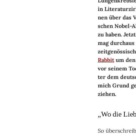
Lun­gen­krebs­le
in Li­te­ra­tur­
nen über das Ve
schen No­bel-Ak
zu ha­ben. Jetz
mag durch­aus b
zeit­ge­nös­si­s
Rabbit
um den P
vor sei­nem Tod
ter dem deut­s
mich Grund ge­
zie­hen.
„Wo die Liebe
So über­schreib