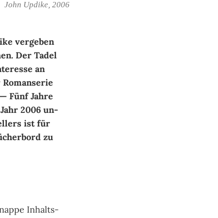
John Updike, 2006
ike ver­ge­ben
hen. Der Ta­del
te­res­se an
r Ro­man­se­rie
 — Fünf Jah­re
 Jahr 2006 un­
­lers ist für
­cher­bord zu
knap­pe Inhalts­