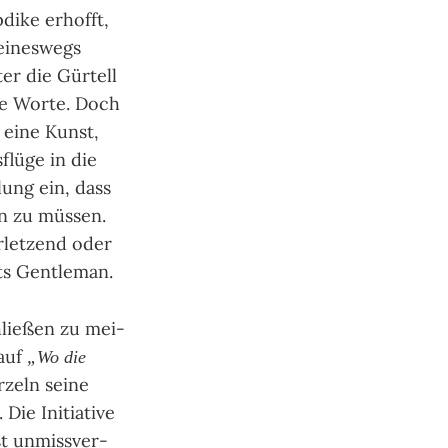
Updike erhofft,
ei­nes­wegs
 die Gür­tel­l
are Worte. Doch
t eine Kunst,
lü­ge in die
lung ein, dass
en zu müs­sen.
r­let­zend oder
s Gen­tle­man.
hlie­ßen zu mei­
 auf
„Wo die
­zeln seine
Die Ini­tia­tive
t unmiss­ver­