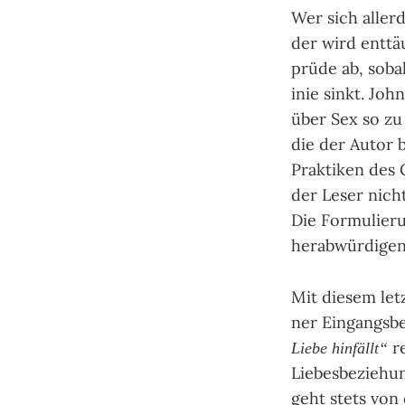
Wer sich aller­d
der wird ent­tä
prüde ab, soba
i­nie sinkt. Jo
über Sex so zu 
die der Autor b
Prak­ti­ken des
der Leser nicht
Die For­mulie­ru
herab­wür­di­ge
Mit diesem letz
ner Ein­gangs­
re
Liebe hinfällt“
Lie­besbe­zie­hu
geht stets von