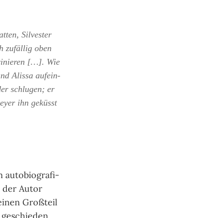
ten, Sil­ves­ter
h zufäl­lig oben
i­nie­ren […]. Wie
nd Alissa auf­ein­
der schlu­gen; er
meyer ihn geküsst
uto­bio­gra­fi­
s der Autor
 einen Groß­teil
u geschie­den