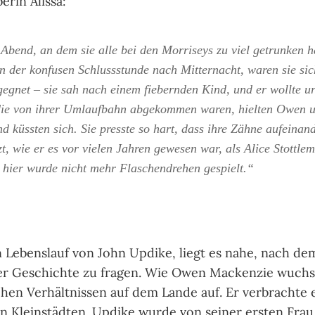
e­rin Alissa:
bend, an dem sie alle bei den Morri­seys zu viel getrun­ken hat­
 in der kon­fu­sen Schluss­stunde nach Mit­ter­nacht, waren sie sic
eg­net – sie sah nach einem fie­bern­den Kind, und er wollte ur
die von ihrer Umlauf­bahn abge­kom­men waren, hiel­ten Owen u
d küss­ten sich. Sie presste so hart, dass ihre Zähne auf­ein­an­
zt, wie er es vor vie­len Jah­ren gewe­sen war, als Alice Stottle­
 hier wurde nicht mehr Fla­schen­dre­hen gespielt.“
ebens­lauf von John Updike, liegt es nahe, nach dem a
er Ge­schich­te zu fra­gen. Wie Owen Macken­zie wuch
­chen Ver­hält­nis­sen auf dem Lande auf. Er ver­brachte
in Klein­städ­ten. Updike wurde von sei­ner ersten Fra