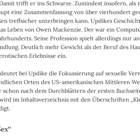
Damit trifft er ins Schwar­ze. Zumin­dest inso­fern, als 
upt eine Zusam­men­fas­sung von über vier­hun­dert ge
ßen treff­si­cher unter­brin­gen kann. Up­dikes Ge­schich
 das Leben von Owen Macken­zie. Der war ein Compu­ter
ahr­hun­derts. Seine Pro­fes­sion spielt aller­dings nur a
nd­lung. Deut­lich mehr Gewicht als der Beruf des Haupt
ro­ti­schen Erleb­nisse ein.
eu­tet bei Up­dike die Fokus­sie­rung auf sexu­elle Ver­w
änd­li­chen Orten des US-ameri­kani­schen Mitt­le­ren We
schon nach dem Durch­blät­tern der ers­ten Buch­sei­t
 wird im Inhalts­ver­zeich­nis mit den Über­schrif­ten „K
digt.
Sex“