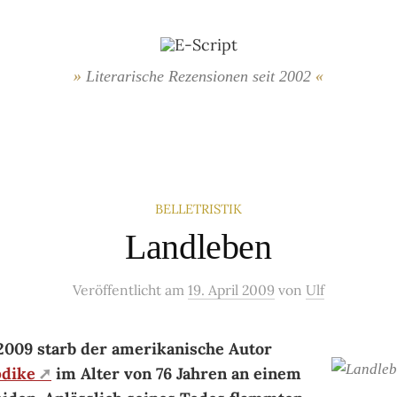
Literarische Rezensionen seit 2002
BELLETRISTIK
Landleben
Veröffentlicht
am
19. April 2009
von
Ulf
2009 starb der ame­ri­ka­ni­sche Au­tor
­dike
im Al­ter von 76 Jah­ren an einem