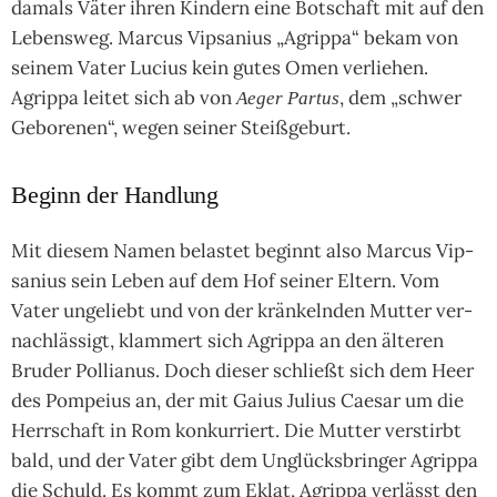
damals Väter ihren Kin­dern eine Bot­schaft mit auf den
Lebens­weg. Mar­cus Vip­sanius „Agrippa“ bekam von
sei­nem Vater Lucius kein gutes Omen ver­lie­hen.
Agrippa lei­tet sich ab von
, dem „schwer
Aeger Partus
Gebo­re­nen“, wegen sei­ner Steiß­ge­burt.
Beginn der Handlung
Mit diesem Namen belas­tet beginnt also Mar­cus Vip­
sanius sein Leben auf dem Hof sei­ner Eltern. Vom
Vater unge­liebt und von der krän­keln­den Mut­ter ver­
nach­läs­sigt, klam­mert sich Agrippa an den älte­ren
Bru­der Polli­anus. Doch die­ser schließt sich dem Heer
des Pom­peius an, der mit Gaius Julius Cae­sar um die
Herr­schaft in Rom kon­kur­riert. Die Mut­ter ver­stirbt
bald, und der Vater gibt dem Unglücks­brin­ger Agrippa
die Schuld. Es kommt zum Eklat, Agrippa ver­lässt den