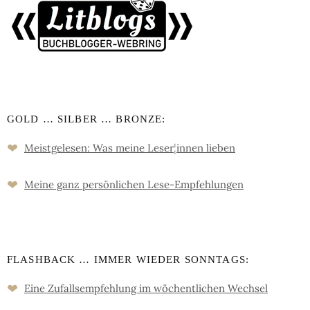
GOLD … SILBER … BRONZE:
❤
Meistgelesen: Was meine Leser
¦
innen lieben
❤
Meine ganz persön­lichen Lese-Empfeh­lungen
FLASHBACK … IMMER WIEDER SONNTAGS:
❤
Eine Zufalls­empfehlung im wöchent­lichen Wechsel