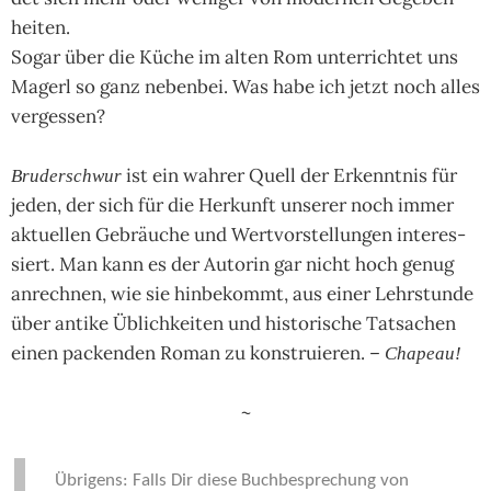
hei­ten.
Sogar über die Küche im alten Rom unter­rich­tet uns
Magerl so ganz neben­bei. Was habe ich jetzt noch alles
ver­ges­sen?
ist ein wah­rer Quell der Erkennt­nis für
Bruderschwur
jeden, der sich für die Her­kunft unse­rer noch immer
aktu­el­len Gebräu­che und Wert­vor­stel­lun­gen inte­res­
siert. Man kann es der Auto­rin gar nicht hoch genug
anrech­nen, wie sie hin­be­kommt, aus einer Lehr­stunde
über antike Üblich­kei­ten und histo­ri­sche Tat­sa­chen
einen packen­den Roman zu kon­struie­ren. –
Cha­peau!
~
Übrigens: Falls Dir diese Buchbesprechung von