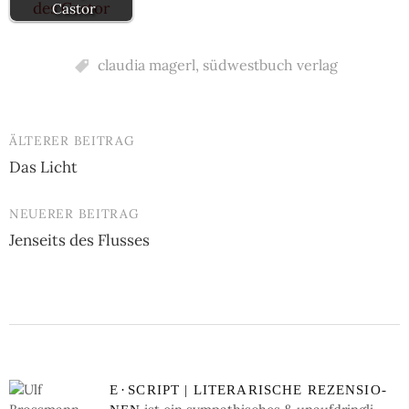
Castor
claudia magerl
,
südwestbuch verlag
ÄLTERER BEITRAG
Beitrags-
Das Licht
Navigation
NEUERER BEITRAG
Jenseits des Flusses
E
·
SCRIPT | LI­TE­RA­RI­SCHE RE­ZEN­SIO­