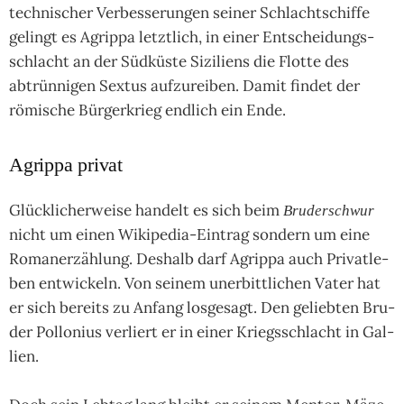
tech­ni­scher Ver­bes­serun­gen sei­ner Schlacht­schiffe
gelingt es Agrippa letzt­lich, in einer Ent­schei­dungs­
schlacht an der Süd­küste Sizi­liens die Flotte des
abtrün­ni­gen Sex­tus auf­zurei­ben. Damit fin­det der
römi­sche Bür­ger­krieg end­lich ein Ende.
Agrippa privat
Glücklicher­weise han­delt es sich beim
Bruderschwur
nicht um einen Wiki­pedia-Ein­trag son­dern um eine
Roman­erzäh­lung. Des­halb darf Agrippa auch Pri­vat­le­
ben ent­wickeln. Von sei­nem uner­bitt­li­chen Vater hat
er sich bereits zu Anfang los­gesagt. Den gelieb­ten Bru­
der Pollo­nius ver­liert er in einer Kriegs­schlacht in Gal­
lien.