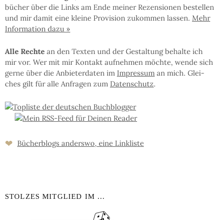
bü­cher über die Links am En­de mei­ner Re­zen­sio­nen be­stel­len
und mir da­mit eine klei­ne Pro­vi­sion zu­kom­men las­sen.
Mehr
In­for­ma­tion da­zu »
Al­le Rech­te
an den Tex­ten und der Ge­stal­tung be­hal­te ich
mir vor. Wer mit mir Kon­takt auf­neh­men möchte, wen­de sich
ger­ne über die An­bie­ter­da­ten im
Im­pres­sum
an mich. Glei­
ches gilt für al­le An­fra­gen zum
Da­ten­schutz
.
❤
Bücher­blogs an­ders­wo, eine Link­liste
STOLZES MITGLIED IM …