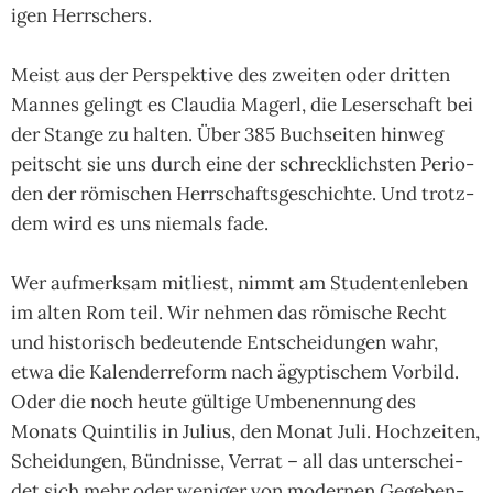
i­gen Herr­schers.
Meist aus der Per­spek­tive des zwei­ten oder drit­ten
Man­nes gelingt es Clau­dia Magerl, die Leser­schaft bei
der Stange zu hal­ten. Über 385 Buch­sei­ten hin­weg
peitscht sie uns durch eine der schreck­lichs­ten Perio­
den der römi­schen Herr­schafts­ge­schichte. Und trotz­
dem wird es uns nie­mals fade.
Wer aufmerk­sam mit­liest, nimmt am Stu­den­ten­leben
im alten Rom teil. Wir neh­men das römi­sche Recht
und his­to­risch bedeu­tende Ent­schei­dun­gen wahr,
etwa die Kalen­der­reform nach ägyp­ti­schem Vor­bild.
Oder die noch heute gül­tige Umbe­nen­nung des
Monats Quin­tilis in Julius, den Monat Juli. Hoch­zei­ten,
Schei­dun­gen, Bünd­nisse, Ver­rat – all das unter­schei­
det sich mehr oder weni­ger von moder­nen Gege­ben­