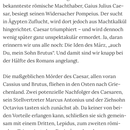
bekann­teste römi­sche Macht­ha­ber, Gaius Julius Cae­
sar, besiegt sei­nen Wider­sacher Pom­peius. Der sucht
in Ägyp­ten Zuflucht, wird dort jedoch aus Macht­kal­kül
hin­gerich­tet. Caesar trium­phiert – und wird den­noch
wenig später ganz unspek­taku­lär ermor­det. Ja, daran
erinnern wir uns alle noch: Die Iden des März, „auch
Du, mein Sohn Bru­tus“. Und damit sind wir knapp bei
der Hälfte des Romans ange­langt.
Die maßgeb­lichen Mörder des Caesar, allen voran
Cassius und Bru­tus, flie­hen in den Osten nach Grie­
chen­land. Zwei poten­zielle Nach­fol­ger des Cae­sa­ren,
sein Stell­ver­tre­ter Mar­cus Anto­nius und der Zieh­sohn
Octa­vius tas­ten sich zunächst ab. Da kei­ner von bei­
den Vor­teile erlan­gen kann, schlie­ßen sie sich gemein­
sam mit einem Drit­ten, Lepi­dus, zum zwei­ten römi­