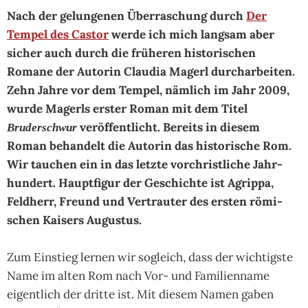
Nach der gelun­ge­nen Über­ra­schung durch
Der
Tempel des Castor
werde ich mich lang­sam aber
sicher auch durch die frü­he­ren his­tori­schen
Romane der Auto­rin Clau­dia Magerl durch­ar­bei­ten.
Zehn Jahre vor dem Tem­pel, näm­lich im Jahr 2009,
wurde Magerls ers­ter Roman mit dem Titel
ver­öffent­licht. Bereits in die­sem
Bruderschwur
Roman behan­delt die Auto­rin das his­tori­sche Rom.
Wir tau­chen ein in das letzte vor­christ­li­che Jahr­
hun­dert. Haupt­fi­gur der Ge­schich­te ist Agrip­pa,
Feld­herr, Freund und Ver­trau­ter des ers­ten römi­
schen Kai­sers Augus­tus.
Zum Einstieg ler­nen wir sogleich, dass der wich­tig­ste
Name im alten Rom nach Vor- und Fami­lien­name
eigent­lich der dritte ist. Mit die­sem Namen gaben