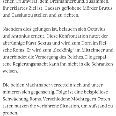
schen Trium­virat, dem Drei­männer­bund, zusam­men.
Ihr erklär­tes Ziel ist, Cae­sars geflo­hene Mör­der Bru­tus
und Cassius zu stel­len und zu rich­ten.
Nachdem dies gelun­gen ist, belau­ern sich Octa­vius
und Anto­nius erneut. Diese Kon­fron­ta­tion nutzt der
abtrün­nige Fürst Sex­tus und wird zum Dorn im Flei­
sche Roms. Er wird zum „See­könig“ im Mittel­meer und
unter­bin­det die Ver­sor­gung des Rei­ches. Die gespal­
tene Regie­rungs­macht kann ihn nicht in die Schran­ken
wei­sen.
Die beiden Macht­haber verzet­teln sich und unter­
minie­ren sich gegen­sei­tig. Folge ist eine bei­spiel­lose
Schwä­chung Roms. Ver­schie­dene Möchte­gern-Poten­
taten nut­zen die ver­fah­rene Situ­ation, um Auf­stand zu
pro­ben.