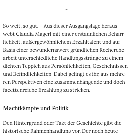
~
So weit, so gut. – Aus die­ser Aus­gangs­lage heraus
webt Clau­dia Magerl mit einer erstaun­li­chen Beharr­
lich­keit, außer­gewöhn­li­chem Erzähl­ta­lent und auf
Basis einer bewun­derns­wert gründ­li­chen Recher­che­
ar­beit unter­schied­liche Hand­lungs­stränge zu einem
dich­ten Tep­pich aus Per­sön­lich­kei­ten, Gescheh­nis­sen
und Befind­lich­kei­ten. Dabei gelingt es ihr, aus meh­re­
ren Per­spek­ti­ven eine zusam­men­hän­gende und doch
facet­ten­rei­che Erzäh­lung zu stricken.
Machtkämpfe und Politik
Den Hinter­grund oder Takt der Geschichte gibt die
his­tori­sche Rah­men­hand­lung vor. Der noch heute