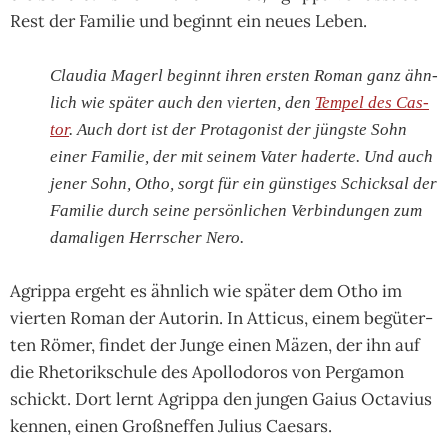
Rest der Fami­lie und beginnt ein neues Leben.
Claudia Magerl beginnt ihren ers­ten Roman ganz ähn­
lich wie spä­ter auch den vier­ten, den
Tem­pel des Cas­
tor
. Auch dort ist der Pro­tago­nist der jüngste Sohn
einer Fami­lie, der mit sei­nem Vater haderte. Und auch
jener Sohn, Otho, sorgt für ein güns­ti­ges Schick­sal der
Fami­lie durch seine persön­li­chen Ver­bin­dun­gen zum
dama­li­gen Herr­scher Nero.
Agrippa ergeht es ähn­lich wie spä­ter dem Otho im
vier­ten Roman der Auto­rin. In Atti­cus, einem begü­ter­
ten Römer, fin­det der Junge einen Mäzen, der ihn auf
die Rhe­torik­schule des Apollo­doros von Per­ga­mon
schickt. Dort lernt Agrippa den jun­gen Gaius Octa­vius
kennen, einen Groß­nef­fen Julius Caesars.