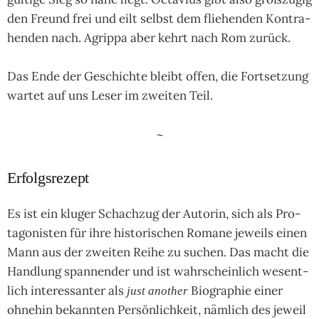
den Freund frei und eilt selbst dem flie­hen­den Kon­tra­
hen­den nach. Agrippa aber kehrt nach Rom zurück.
Das Ende der Geschichte bleibt offen, die Fortsetzung
wartet auf uns Leser im zweiten Teil.
~
Erfolgsrezept
Es ist ein klu­ger Schach­zug der Auto­rin, sich als Pro­
tago­nis­ten für ihre his­tori­schen Romane jeweils einen
Mann aus der zwei­ten Reihe zu suchen. Das macht die
Hand­lung span­nen­der und ist wahr­schein­lich wesent­
lich inte­ressan­ter als
Bio­gra­phie einer
just another
ohne­hin bekann­ten Per­sön­lich­keit, näm­lich des jewei­l