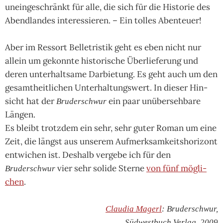
unein­ge­schränkt für alle, die sich für die His­to­rie des
Abend­lan­des inte­res­sie­ren. – Ein tol­les Aben­teuer!
Aber im Ressort Belle­tris­tik geht es eben nicht nur
allein um gekonnte histo­ri­sche Über­lie­fe­rung und
deren unter­halt­same Dar­bie­tung. Es geht auch um den
gesamt­heit­li­chen Unter­hal­tungs­wert. In die­ser Hin­
sicht hat der
ein paar unüber­seh­bare
Bruderschwur
Län­gen.
Es bleibt trotz­dem ein sehr, sehr guter Roman um eine
Zeit, die längst aus unse­rem Auf­merk­sam­keits­hori­zont
ent­wi­chen ist. Des­halb ver­gebe ich für den
vier sehr solide Sterne
von fünf mög­li­
Bruderschwur
chen
.
Claudia Magerl
: Bruderschwur,
Südwestbuch Verlag, 2009