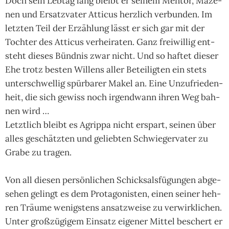
Doch sein Lebtag lang bleibt er sei­nem Men­tor, Mäze­
nen und Ersatz­vater Atti­cus herz­lich ver­bun­den. Im
letz­ten Teil der Erzäh­lung lässt er sich gar mit der
Toch­ter des Atti­cus verhei­raten. Ganz frei­wil­lig ent­
steht die­ses Bünd­nis zwar nicht. Und so haf­tet die­ser
Ehe trotz bes­ten Wil­lens aller Betei­lig­ten ein stets
unter­schwel­lig spür­ba­rer Makel an. Eine Unzu­frie­den­
heit, die sich gewiss noch irgend­wann ihren Weg bah­
nen wird …
Letzt­lich bleibt es Agrippa nicht erspart, sei­nen über
alles geschätz­ten und gelieb­ten Schwie­ger­va­ter zu
Grabe zu tra­gen.
Von all diesen persön­li­chen Schick­sals­fügun­gen abge­
se­hen gelingt es dem Pro­tago­nis­ten, einen sei­ner heh­
ren Träu­me wenigs­tens ansatz­weise zu ver­wirkli­chen.
Unter groß­zügi­gem Ein­satz eige­ner Mit­tel beschert er