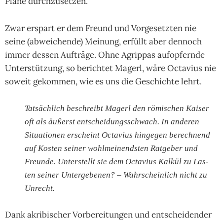
Pläne durch­zuset­zen.
Zwar erspart er dem Freund und Vor­gesetz­ten nie
seine (abwei­chende) Mei­nung, erfüllt aber den­noch
immer des­sen Auf­träge. Ohne Agrippas auf­opfern­de
Unter­stüt­zung, so berich­tet Magerl, wäre Octa­vius nie
soweit gekom­men, wie es uns die Geschichte lehrt.
Tatsäch­lich beschreibt Magerl den römi­schen Kai­ser
oft als äußerst ent­schei­dungs­schwach. In ande­ren
Situ­atio­nen erscheint Octa­vius hin­ge­gen berech­nend
auf Kos­ten sei­ner wohl­mei­nend­sten Rat­ge­ber und
Freunde. Unter­stellt sie dem Octa­vius Kal­kül zu Las­
ten seiner Unter­gebe­nen? – Wahr­schein­lich nicht zu
Unrecht.
Dank akribi­scher Vor­berei­tun­gen und ent­schei­den­der