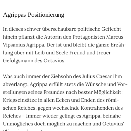
Agrippas Positionierung
In dieses schwer über­schau­bare poli­ti­sche Geflecht
hin­ein pflanzt die Auto­rin den Pro­tago­nis­ten Mar­cus
Vip­sanius Agrippa. Der ist und bleibt die ganze Erzäh­
lung über mit Leib und Seele Freund und treuer
Gefolgs­mann des Octa­vius.
Was auch immer der Zieh­sohn des Julius Cae­sar ihm
abver­langt, Agrippa erfüllt stets die Wün­sche und Vor­
stel­lun­gen sei­nes Freun­des nach bes­ter Mög­lich­keit:
Kriegs­ein­sätze in allen Ecken und Enden des römi­
schen Rei­ches, gegen wech­selnde Kon­tra­hen­den des
Rei­ches – Immer wie­der gelingt es Agrippa, bei­nahe
Unmög­li­ches doch mög­lich zu machen und Octa­vius‘