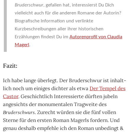
Bruderschwur
, gefallen hat, interessierst Du Dich
vielleicht auch für die anderen Romane der Autorin?
Biografische Information und verlinkte
Kurzbeschreibungen aller ihrer historischen
Erzählungen findest Du im
Autorenprofil von Claudia
Magerl
.
Fazit:
Ich habe lange über­legt. Der Bruderschwur ist inhalt­
lich noch um eini­ges dich­ter als etwa
Der Tempel des
Castor
. Geschicht­lich Inte­res­sierte dürf­ten jubeln
ange­sichts der monu­men­ta­len Trag­weite des
. Zurecht wür­den sie die fünf vol­len
Bruderschwurs
Sterne für den ers­ten Roman Magerls for­dern. Und
genau des­halb emp­fehle ich den Roman unbe­dingt &