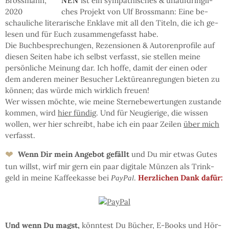
ist ein sym­pa­thi­sches & un­auf­dring­li­
NEN
ches Pro­jekt von Ulf Bross­mann: Eine be­
schau­li­che li­te­ra­ri­sche En­kla­ve mit all den Ti­teln, die ich ge­
le­sen und für Euch zu­sam­men­ge­fasst habe.
Die Buch­be­spre­chun­gen, Re­zen­sio­nen & Auto­ren­pro­fi­le auf
die­sen Sei­ten ha­be ich selbst ver­fasst, sie stel­len mei­ne
persön­li­che Mei­nung dar. Ich hof­fe, da­mit der einen oder
dem an­de­ren mei­ner Be­su­cher Lek­türe­an­re­gun­gen bie­ten zu
kön­nen; das wür­de mich wirk­lich freu­en!
Wer wis­sen möchte, wie mei­ne Ster­ne­be­wer­tun­gen zu­stan­de
kom­men, wird
hier fün­dig
. Und für Neu­gie­ri­ge, die wis­sen
wol­len, wer hier schreibt, ha­be ich ein paar Zei­len
über mich
ver­fasst.
❤
Wenn Dir mein An­ge­bot ge­fällt
und Du mir et­was Gu­tes
tun willst, wirf mir gern ein paar di­gi­ta­le Mün­zen als Trink­
geld in mei­ne Kaf­fee­kas­se bei
.
Herz­li­chen Dank dafür:
PayPal
Und wenn Du magst,
könn­test Du Bü­cher, E-Books und Hör­