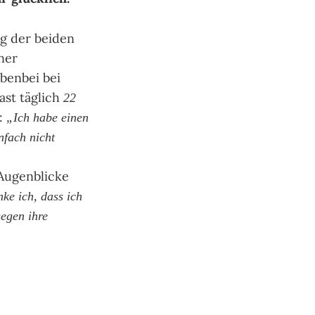
g der beiden
ner
ebenbei bei
ast täglich
22
l:
„Ich habe einen
nfach nicht
 Augenblicke
ke ich, dass ich
egen ihre