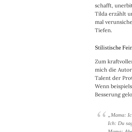
schafft, unerbi
Tilda erzählt u
mal verunsiche
Tiefen.
Stilistische Fei
Zum kraftvolle
mich die Autor
Talent der Prot
Wenn beispiel
Besserung gelo
„Mama: Ich
Ich: Du sag
Mama: Aber