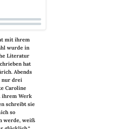
Caroline Wahl, 2023
at mit ihrem
ahl wurde in
he Literatur
schrieben hat
ürich. Abends
 nur drei
e Caroline
en ihrem Werk
n schreibt sie
ich so
rin werde, weiß
r glücklich.“