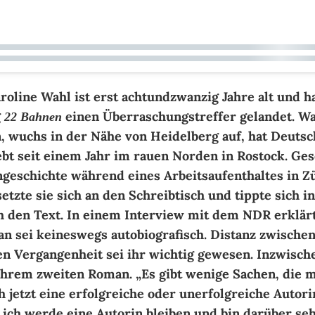
roline Wahl ist erst achtundzwanzig Jahre alt und h
g
einen Überraschungstreffer gelandet. W
22 Bahnen
, wuchs in der Nähe von Heidelberg auf, hat Deutsc
ebt seit einem Jahr im rauen Norden in Rostock. Ge
ngeschichte während eines Arbeitsaufenthaltes in Z
etzte sie sich an den Schreibtisch und tippte sich in
 den Text. In einem Interview mit dem NDR erklärt
an sei keineswegs autobiografisch. Distanz zwisch
n Vergangenheit sei ihr wichtig gewesen. Inzwische
ihrem zweiten Roman. „Es gibt wenige Sachen, die m
ch jetzt eine erfolgreiche oder unerfolgreiche Auto
r ich werde eine Autorin bleiben und bin darüber seh