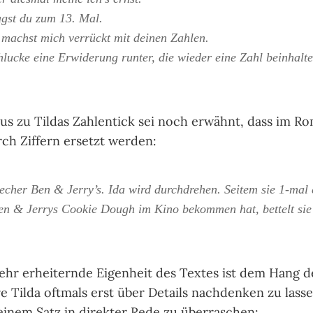
agst du zum 13. Mal.
achst mich verrückt mit deinen Zahlen.
lucke eine Erwiderung runter, die wieder eine Zahl beinhalte
nus zu Tildas Zahlentick sei noch erwähnt, dass im Ro
ch Ziffern ersetzt werden:
echer Ben & Jerry’s. Ida wird durchdrehen. Seitem sie 1-mal 
n & Jerrys Cookie Dough im Kino bekommen hat, bettelt si
sehr erheiternde Eigenheit des Textes ist dem Hang d
re Tilda oftmals erst über Details nachdenken zu lass
einem Satz in direkter Rede zu überraschen: