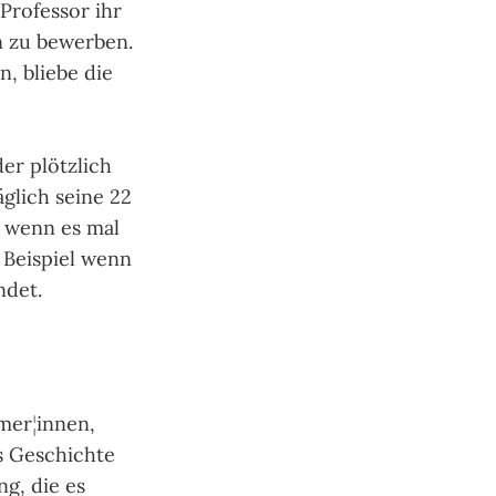
 Professor ihr
in zu bewerben.
n, bliebe die
er plötzlich
äglich seine 22
, wenn es mal
 Beispiel wenn
ndet.
omer
¦
innen,
s Geschichte
g, die es