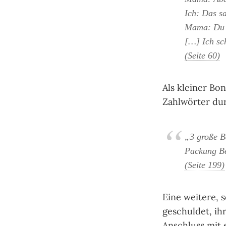
Ich: Das s
Mama: Du m
[…] Ich sch
(Seite 60)
Als kleiner Bo
Zahlwörter dur
„3 große B
Packung Be
(Seite 199)
Eine weitere, 
geschuldet, ih
Anschluss mit 