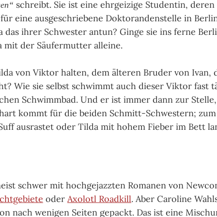
schreibt. Sie ist eine ehrgeizige Studentin, deren
gen“
h für eine ausgeschriebene Doktorandenstelle in Berl
 das ihrer Schwester antun? Ginge sie ins ferne Berli
a mit der Säufermutter alleine.
ilda von Viktor halten, dem älteren Bruder von Ivan, d
ht? Wie sie selbst schwimmt auch dieser Viktor fast t
chen Schwimmbad. Und er ist immer dann zur Stelle
 hart kommt für die beiden Schmitt-Schwes­tern; zum
Suff ausrastet oder Tilda mit hohem Fieber im Bett la
meist schwer mit hochgejazzten Romanen von Newc
chtgebiete
oder
Axolotl Roadkill
. Aber Caroline Wahl
on nach wenigen Seiten gepackt. Das ist eine Mischun