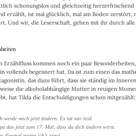
ttlich schonungslos und gleichzeitig herzerfrischend 
nd erzählt, ist mal glücklich, mal am Boden zerstört,
rt. Und wir, die Leserschaft, gehen mit ihr durch al
nheiten
n Erzählfluss kommen noch ein paar Besonderheiten
in vollends begeistert hat. Da ist zum einen das mat
agonistin, das dazu führt, dass sie ständig im Innere
sweise die alkoholabhängige Mutter in reuigen Mome
bt, hat Tilda die Entschuldigungen schon mitgezählt:
 werde mich jetzt ändern. Es tut mir leid.
st das jetzt zum 17. Mal, dass du dich ändern wirst.
 diesmal meine ich’s ernst.