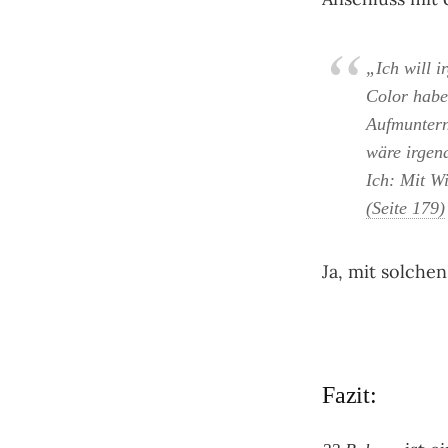
„Ich will 
Color habe 
Aufmuntern
wäre irgen
Ich: Mit W
(Seite 179)
Ja, mit solche
Fazit: