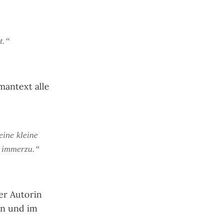
t.“
mantext alle
eine kleine
e immerzu.“
er Autorin
en und im