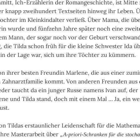
hmitt, Ich-Erzäh­le­rin der Romangeschichte, ist Mitt
er knapp zweihundert Textseiten hinweg ihr Leben. Ü
ochter im Kleinkindalter verließ. Über Mama, die übe
rin wurde und fünfzehn Jahre später noch eine zweit
em Mann, der sogar noch vor der Geburt verschwand
 die Tilda schon früh für die kleine Schwester Ida ü
 in der Lage war, sich um ihre Töchter zu kümmern.
von ihrer besten Freundin Marlene, die aus einer zum
 Zahnarztfamilie kommt. Von anderen Freunden aus d
er taucht da ein junger Russe namens Ivan auf, der
ne und Tilda stand, doch mit einem Mal … Ja, ein we
ust.
on Tildas erstaunlicher Leidenschaft für die Mathema
 ihre Masterarbeit über
„A-prio­ri-Schran­ken für die stocha