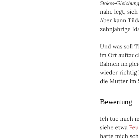
Sto­kes-Glei­chun­
nahe legt, sic
Aber kann Tilda
zehnjährige Id
Und was soll T
im Ort auftauc
Bahnen im glei
wieder richtig
die Mutter im 
Bewertung
Ich tue mich 
siehe etwa
Feu
hatte mich sch