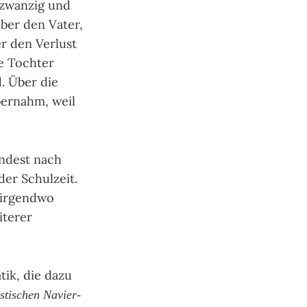
e zwanzig und
ber den Vater,
r den Verlust
e Tochter
. Über die
bernahm, weil
indest nach
er Schulzeit.
 irgendwo
iterer
tik, die dazu
stischen Na­vier-